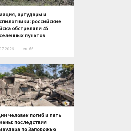
иация, артудары и
спилотники: российские
йска обстреляли 45
селенных пунктов
порожской области, есть
07.2026
66
гибшие и пострадавшие
ин человек погиб и пять
нены: последствия
иаудара по Запорожью