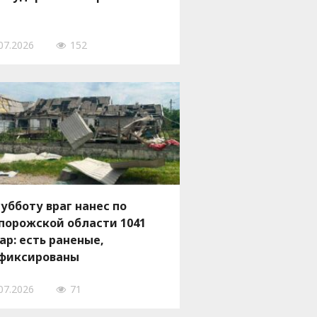
07.2026
152
субботу враг нанес по
порожской области 1041
ар: есть раненые,
фиксированы
ачительные разрушения
07.2026
71