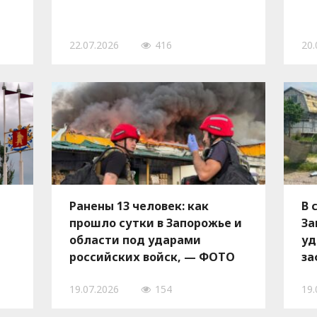
22.07.2026
416
20.
Ранены 13 человек: как
В 
прошло сутки в Запорожье и
За
области под ударами
уд
российских войск, — ФОТО
за
зн
19.07.2026
154
19.