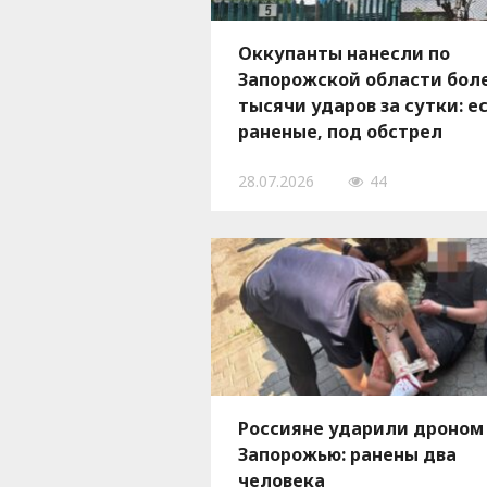
Оккупанты нанесли по
Запорожской области бол
тысячи ударов за сутки: е
раненые, под обстрел
попали десятки городов и
28.07.2026
44
сел
Россияне ударили дроном
Запорожью: ранены два
человека