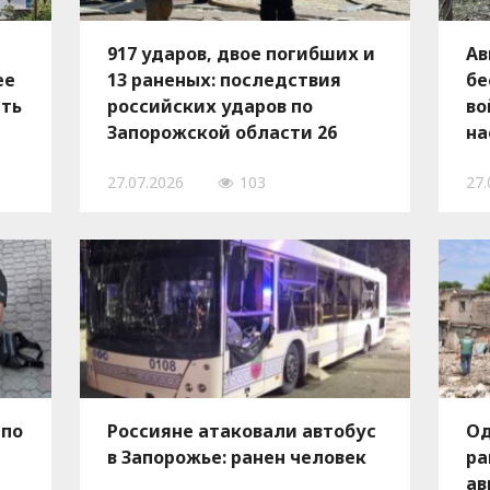
917 ударов, двое погибших и
Ав
ее
13 раненых: последствия
бе
сть
российских ударов по
во
Запорожской области 26
на
июля, — ФОТО
За
27.07.2026
103
27.
по
 по
Россияне атаковали автобус
Од
в Запорожье: ранен человек
ра
ав