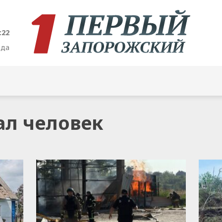
:23
ода
ал человек