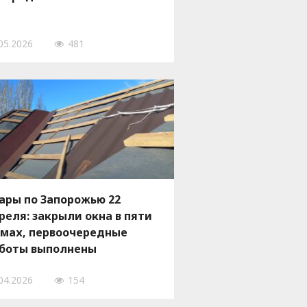
05.2026
481
ары по Запорожью 22
реля: закрыли окна в пяти
мах, первоочередные
боты выполнены
04.2026
154