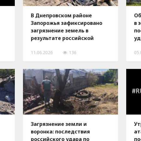
В Днепровском районе
Об
Запорожья зафиксировано
в 
загрязнение земель в
по
результате российской
уд
атаки
11.06.2026
136
05.
Загрязнение земли и
Ут
воронка: последствия
ат
российского удара по
по