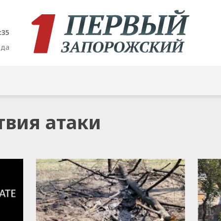
:36
ода
твия атаки