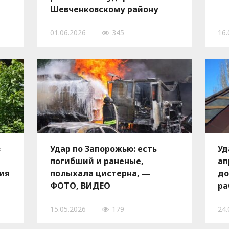
Шевченковскому району
Запорожья 1 июня, — ФОТО
01.06.2026
345
16.
в
Удар по Запорожью: есть
Уд
погибший и раненые,
ап
ия
полыхала цистерна, —
до
ФОТО, ВИДЕО
ра
15.05.2026
179
24.