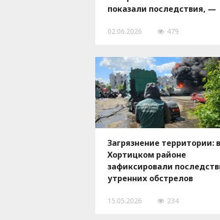
показали последствия, —
ФОТО
02.06.2026
479
Загрязнение территории: 
Хортицком районе
зафиксировали последств
утренних обстрелов
Запорожья 15 мая
15.05.2026
234