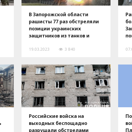
В Запорожской области
Ра
рашисты 77 раз обстреляли
бо
позиции украинских
За
защитников из танков и
по
артиллерии
ра
19.03.2023
3 840
07.
Российские войска на
По
ь
выходных беспощадно
во
разрушали обстрелами
Пл