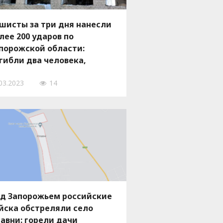
шисты за три дня нанесли
лее 200 ударов по
порожской области:
гибли два человека,
зрушены дома, – ФОТО
03.2023
14
д Запорожьем российские
йска обстреляли село
авни: горели дачи