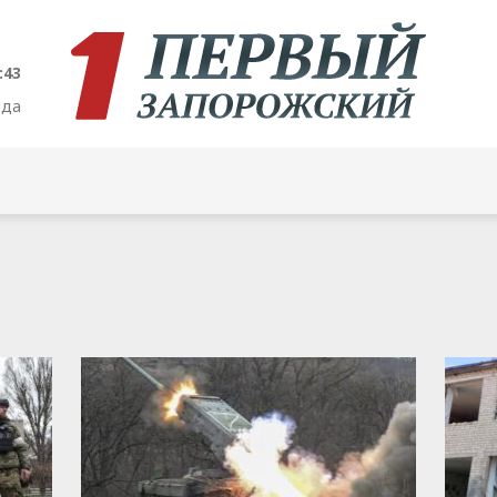
:43
ода