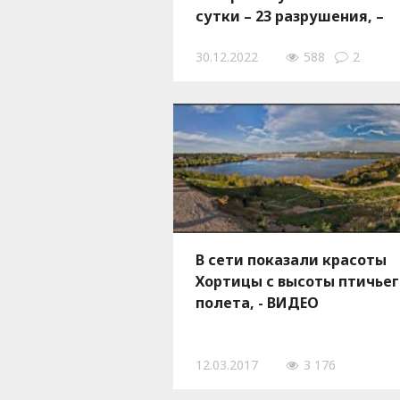
сутки – 23 разрушения, –
ФОТО
30.12.2022
588
2
В сети показали красоты
Хортицы с высоты птичьег
полета, - ВИДЕО
12.03.2017
3 176