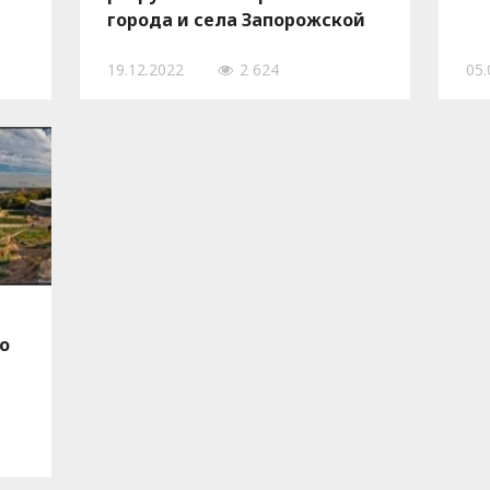
города и села Запорожской
области, – ФОТО
19.12.2022
2 624
05.
о