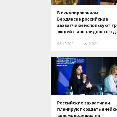
В оккупированном
Бердянске российские
захватчики используют т
людей с инвалидностью д
нужд армии РФ
08.12.2024
2 524
Российские захватчики
планируют создать ячейк
«расмолодежи» на