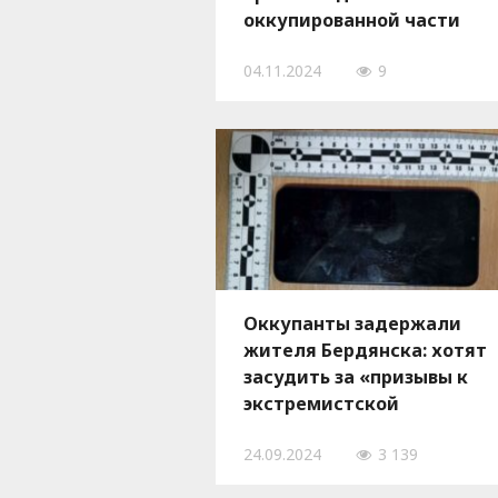
оккупированной части
Запорожской области
04.11.2024
9
Оккупанты задержали
жителя Бердянска: хотят
засудить за «призывы к
экстремистской
деятельности»
24.09.2024
3 139