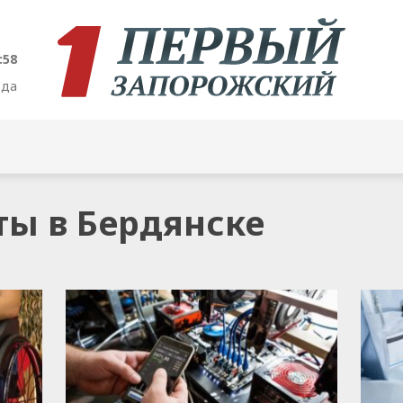
:59
ода
ты в Бердянске