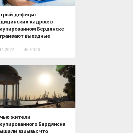
трый дефицит
дицинских кадров: в
купированном Бердянске
траивают выездные
иемы специалистов из РФ
11.2024
3 360
-за нехватки врачей
чью жители
купированного Бердянска
ышали взрывы: что