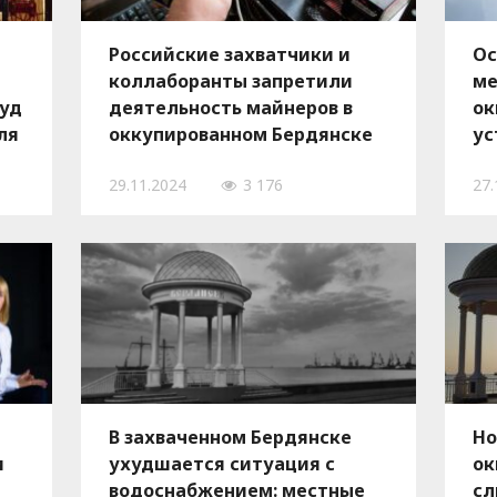
Российские захватчики и
Ос
коллаборанты запретили
ме
руд
деятельность майнеров в
ок
ля
оккупированном Бердянске
ус
пр
29.11.2024
3 176
27.
из
В захваченном Бердянске
Но
и
ухудшается ситуация с
ок
водоснабжением: местные
сл