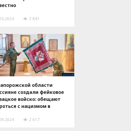
вестно
10.2024
3 841
Запорожской области
ссияне создали фейковое
зацкое войско: обещают
роться с нацизмом в
купации
09.2024
2 617