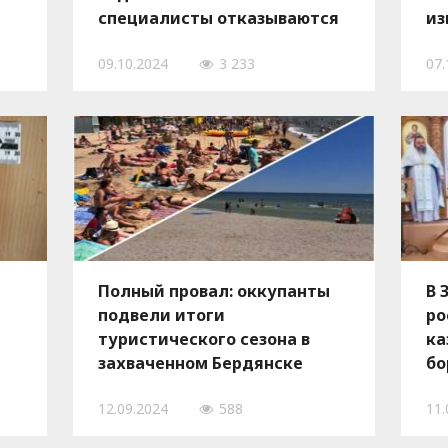
специалисты отказываются
из
сотрудничать с оккупантами
09.10.2024
3 233
07.
Полный провал: оккупанты
В 
подвели итоги
ро
туристического сезона в
ка
захваченном Бердянске
бо
ок
12.09.2024
588
11.