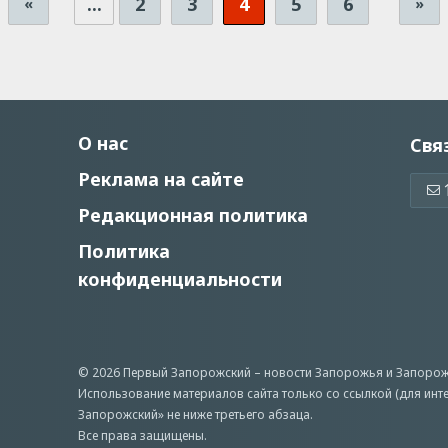
...
2
3
4
5
6
«
»
О нас
Свя
Реклама на сайте
Редакционная политика
Политика
конфиденциальности
© 2026 Первый Запорожский –
новости Запорожья
и Запорож
Использование материалов сайта только со ссылкой (для инт
Запорожский» не ниже третьего абзаца.
Все права защищены.