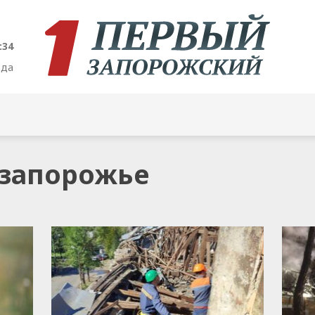
:34
ода
л запорожье