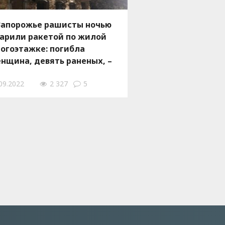
Запорожье рашисты ночью
арили ракетой по жилой
огоэтажке: погибла
нщина, девять раненых, –
ОТО
09.2022
2 327
5