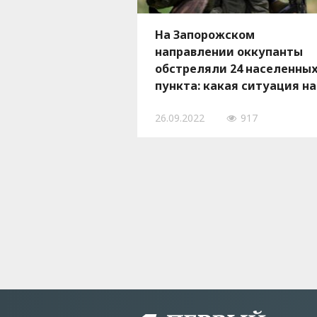
На Запорожском
направлении оккупанты
обстреляли 24 населенны
пункта: какая ситуация на
фронте
26.09.2022
917