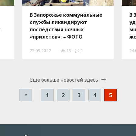
В Запорожье коммунальные
В 
службы ликвидируют
уд
х
последствия ночных
мн
«прилетов», – ФОТО
же
Ф
25.09.2022
19
1
24.
Еще больше новостей здесь
1
2
3
4
5
«