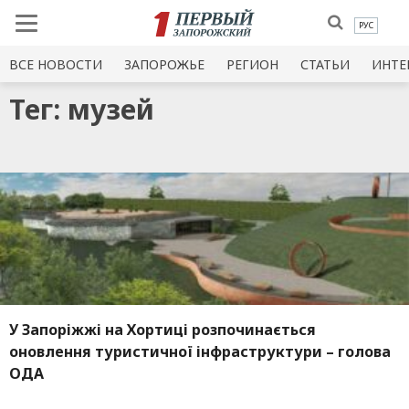
РУС
ВСЕ НОВОСТИ
ЗАПОРОЖЬЕ
РЕГИОН
СТАТЬИ
ИНТЕ
Тег: музей
У Запоріжжі на Хортиці розпочинається
оновлення туристичної інфраструктури – голова
ОДА