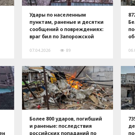
Удары по населенным
87
пунктам, раненые и десятки
Бе
сообщений о повреждениях:
по
враг бил по Запорожской
об
области из разных видов
об
07.04.2026
89
06.
вооружения
Более 800 ударов, погибший
73
и раненые: последствия
де
ен
российских попаданий по
по