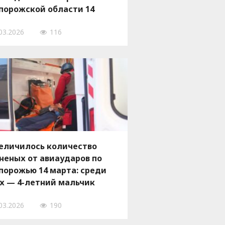
порожской области 14
рта, — ФОТО
03.2026
116
еличилось количество
неных от авиаударов по
порожью 14 марта: среди
х — 4-летний мальчик
03.2026
190