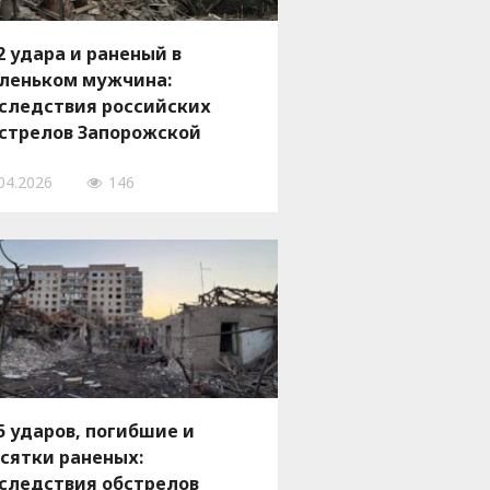
2 удара и раненый в
леньком мужчина:
следствия российских
стрелов Запорожской
ласти 5 апреля, — ФОТО
04.2026
146
5 ударов, погибшие и
сятки раненых:
следствия обстрелов