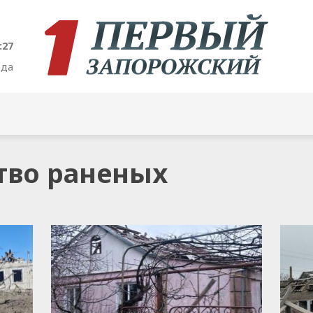
:28
ода
ство раненых