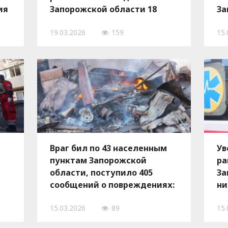
ия
Запорожской области 18
За
марта, — ФОТО
ма
19.03.2026
159
15.
Враг бил по 43 населенным
Ув
пунктам Запорожской
ра
я
области, поступило 405
За
сообщений о повреждениях:
ни
есть погибшие и раненые
15.03.2026
89
15.