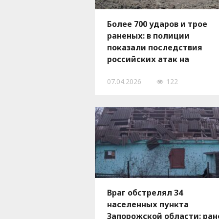
Более 700 ударов и трое
раненых: в полиции
показали последствия
российских атак на
Запорожскую область 6
07.04.2026
122
апреля, — ФОТО
Враг обстрелял 34
населенных пункта
Запорожской области: ран