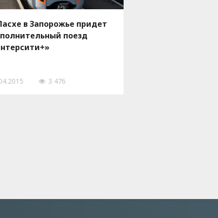
Пасхе в Запорожье придет
полнительный поезд
нтерсити+»
04.2015
3 476