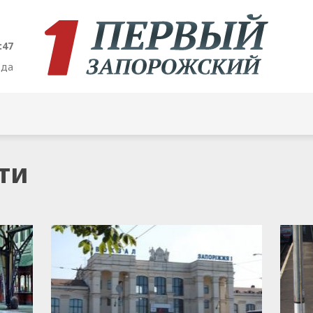
:47
ода
ти