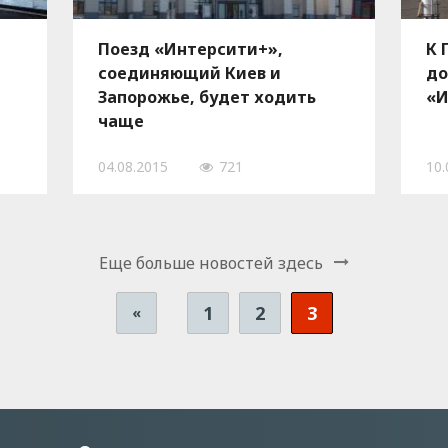
Поезд «Интерсити+»,
К 
соединяющий Киев и
до
Запорожье, будет ходить
«И
чаще
04.08.2015
721
10.
Еще больше новостей здесь
1
2
3
«