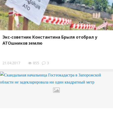
Экс-советник Константина Брыля отобрал у
АТОшников землю
21.04.2017
855
3