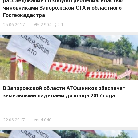
расследование по злоупотреблению властью
чиновниками Запорожской ОГА и областного
Госгеокадастра
25.06.2017
2 904
1
В Запорожской области АТОшников обеспечат
земельными наделами до конца 2017 года
22.06.2017
4 040