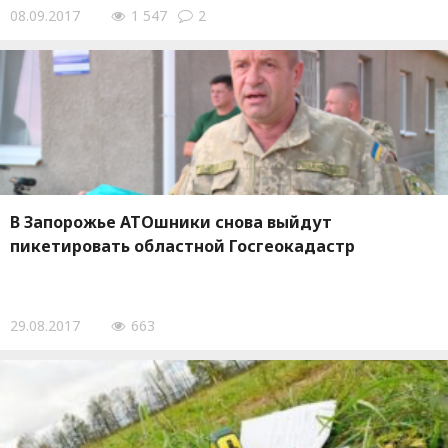
08.09.2017
1 547
2
В Запорожье АТОшники снова выйдут
пикетировать областной Госгеокадастр
29.08.2017
663