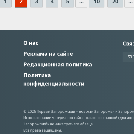
1
2
3
4
5
...
10
20
...
О нас
Свя
Реклама на сайте
Редакционная политика
Политика
конфиденциальности
© 2026 Первый Запорожский –
новости Запорожья
и Запорож
Использование материалов сайта только со ссылкой (для инт
Запорожский» не ниже третьего абзаца.
Все права защищены.