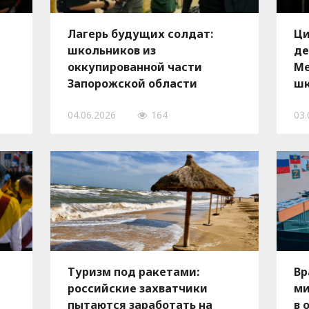
Лагерь будущих солдат:
Ци
школьников из
де
оккупированной части
Ме
Запорожской области
шк
вывезли в Волгоград на
ме
04.06.2026
164
03.
й
строевые занятия и
ук
тактические тренировки, —
ин
ФОТО
Туризм под ракетами:
Вр
российские захватчики
ми
пытаются заработать на
в 