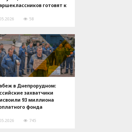
аршеклассников готовят к
ужбе в армии РФ и
05.2026
58
дразделениях БпЛА
абеж в Днепрорудном:
ссийские захватчики
исвоили 93 миллиона
рплатного фонда
лезорудного комбината
05.2026
745