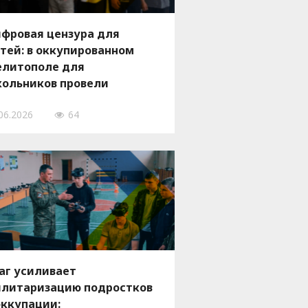
фровая цензура для
тей: в оккупированном
литополе для
ольников провели
роприятие о «вреде
06.2026
64
раинских
формационных ресурсов»
аг усиливает
литаризацию подростков
оккупации: