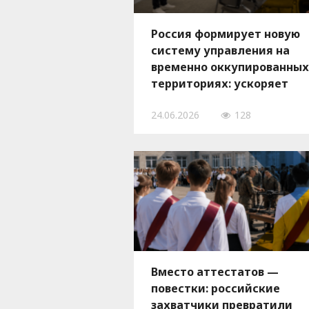
Россия формирует новую
систему управления на
временно оккупированных
территориях: ускоряет
подготовку новых
24.06.2026
128
гауляйтеров в Запорожско
области
Вместо аттестатов —
повестки: российские
захватчики превратили