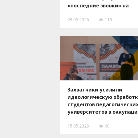
«последние звонки» на
оккупированной территор
29.05.2026
119
в пункты вербовки
Захватчики усилили
идеологическую обработ
студентов педагогически
университетов в оккупаци
готовят будущих учителе
15.05.2026
60
пропагандистов