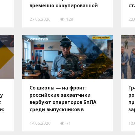
временно оккупированной
ст
ии
территории Запорожской
сл
27.05.2026
129
22.
области
по
Со школы — на фронт:
Гр
ку
российские захватчики
ро
х
вербуют операторов БпЛА
пр
и:
среди выпускников в
за
й-
оккупации
же
14.05.2026
71
10.