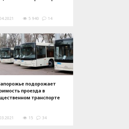
04.2021
5 940
14
Запорожье подорожает
оимость проезда в
щественном транспорте
03.2021
15
34