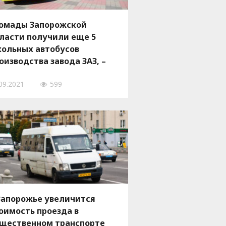
омады Запорожской
ласти получили еще 5
ольных автобусов
оизводства завода ЗАЗ, –
ОТОРЕПОРТАЖ
09.2021
599
Запорожье увеличится
оимость проезда в
щественном транспорте