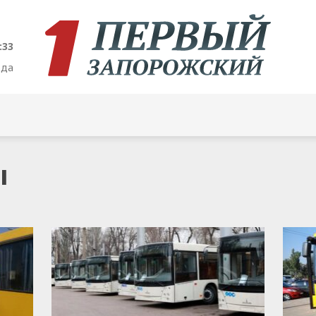
:34
ода
ы