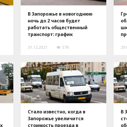
В Запорожье в новогоднюю
Гр
ночь до 2 часов будет
об
работать общественный
шк
транспорт: график
пр
Ф
31.12.2021
576
29.
Стало известно, когда в
В 
Запорожье увеличится
ст
ых
стоимость проезда в
об