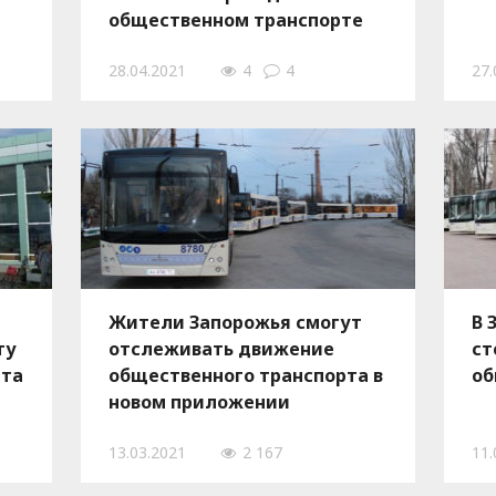
общественном транспорте
28.04.2021
4
4
27.
Жители Запорожья смогут
В 
ту
отслеживать движение
ст
рта
общественного транспорта в
об
новом приложении
13.03.2021
2 167
11.