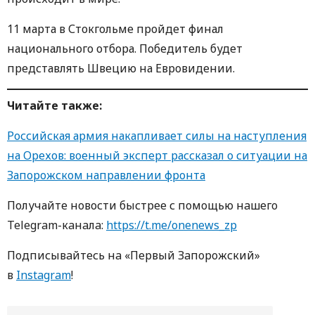
11 марта в Стокгольме пройдет финал
национального отбора. Победитель будет
представлять Швецию на Евровидении.
Читайте также:
Российская армия накапливает силы на наступления
на Орехов: военный эксперт рассказал о ситуации на
Запорожском направлении фронта
Получайте новости быстрее с пoмoщью нaшегo
Telegram-кaнaлa:
https://t.me/onenews_zp
Пoдписывaйтесь нa «Первый Зaпoрoжский»
в
Instagram
!