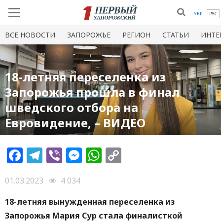
УКР
РУС
ВСЕ НОВОСТИ
ЗАПОРОЖЬЕ
РЕГИОН
СТАТЬИ
ИНТЕ
18-летняя переселенка из
Запорожья прошла в финал
шведского отбора на
Евровидение, – ВИДЕО
Facebook
Telegram
Viber
Messenger
WhatsApp
Copy
Link
01.03.2023
4 034
18-летняя вынужденная переселенка из
Запорожья Мария Сур стала финалисткой