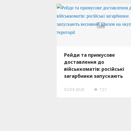
Рейди та примусове
доставлення до
військкоматів: російські
загарбники запускають
весняний призов на
02.04.2026
127
окупованій території