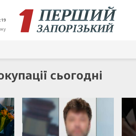
:20
оку
 окупації сьогодні