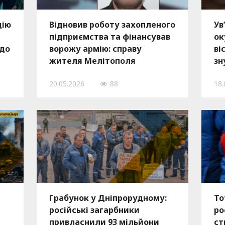
цію
Відновив роботу захопленого
Ув
підприємства та фінансував
ок
 до
ворожу армію: справу
ві
жителя Мелітополя
зн
передали до суду
ос
20.05.2026
88
18.
пі
Грабунок у Дніпрорудному:
То
російські загарбники
ро
привласнили 93 мільйони
ст