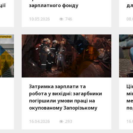
ції
зарплатного фонду
дл
залізорудного комбінату
со
10.05.2026
746
08.
Затримка зарплати та
Ці
робота у вихідні: загарбники
мі
а
погіршили умови праці на
ме
окупованому Запорізькому
по
залізорудному комбінаті
зв
16.04.2026
293
16.