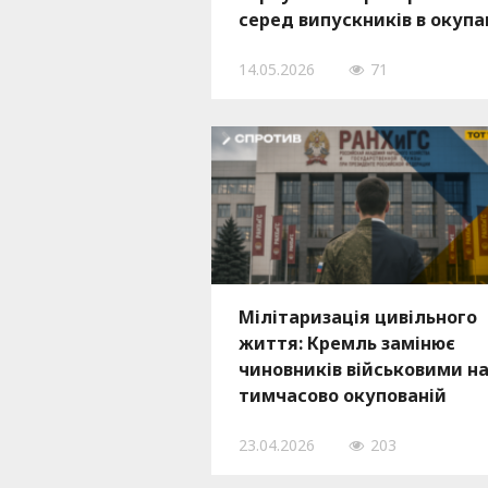
серед випускників в окупа
14.05.2026
71
Мілітаризація цивільного
життя: Кремль замінює
чиновників військовими н
тимчасово окупованій
території
23.04.2026
203