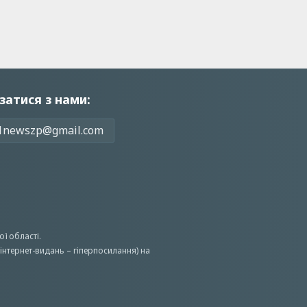
затися з нами:
1newszp@gmail.com
ої області.
інтернет-видань – гіперпосилання) на