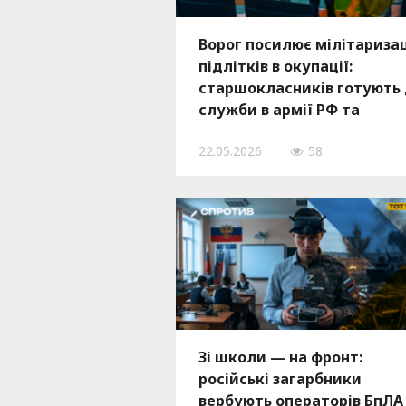
Ворог посилює мілітариза
підлітків в окупації:
старшокласників готують
служби в армії РФ та
підрозділах БпЛА
22.05.2026
58
Зі школи — на фронт:
російські загарбники
вербують операторів БпЛА