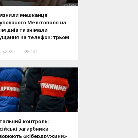
’язнили мешканця
упованого Мелітополя на
сім днів та знімали
ущання на телефон: трьом
обам повідомили про
05.2026
131
дозру
тальний контроль:
сійські загарбники
ворюють «кібердружини»