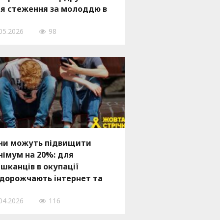
я стеження за молоддю в
цмережах
05.2026
98
ни можуть підвищити
німум на 20%: для
шканців в окупації
дорожчають інтернет та
’язок
04.2026
116