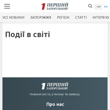
УКР
РУС
УСI НОВИНИ
ЗАПОРІЖЖЯ
РЕГІОН
СТАТТІ
ІНТЕРВ'Ю
Подiї в свiтi
Новини мiста, в якому ти живеш.
Про нас