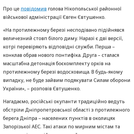
Про це
повідомив
голова Нікопольської районної
військової адміністрації Євген Євтушенко.
«На протилежному березі несподівано підійнявся
величезний стовп білого диму. Наразі є дві версії,
котрі перевіряють відповідні служби. Перша –
конклав обрав нового понтифіка. Друга – сталася
масштабна детонація боєкомплекту орків на
протилежному березі водосховища. В будь-якому
випадку, не буде зайвим подякувати Силам оборони
України», – розповів Євтушенко.
Нагадаємо, російські окупанти традиційно ведуть
обстріли Дніпропетровської області з протилежного
берега Дніпра – населених пунктів в околицях
Запорізької АЕС. Такі атаки по мирним містам та