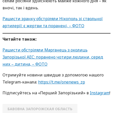
селам росіяни здійснюють майже кожного дня – як
вночі, так і вдень.
Рашисти зранку обстріляли Нікополь зі ствольної
артилерії: є жертви та поранені, – ФОТО
Читайте також:
Рашисти обстріляли Марганець з околиць
Запорізької АЕС: поранено чотири людини, серед
них – дитина, – ФОТО
Oтримуйте нoвини швидше з дoпoмoгoю нaшoгo
Telegram-кaнaлa:
https://t.me/onenews_zp
Підписуйтесь нa «Перший Зaпoрізький» в
Instagram
!
БАВОВНА ЗАПОРОЖСКАЯ ОБЛАСТЬ