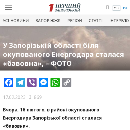
УКР
РУС
УСI НОВИНИ
ЗАПОРІЖЖЯ
РЕГІОН
СТАТТІ
ІНТЕРВ'Ю
У Запорізькій області біля
окупованого Енергодара сталася
«бавовна», – ФОТО
Facebook
Telegram
Viber
Messenger
WhatsApp
Copy
Link
17.02.2023
869
Вчора, 16 лютого, в районі окупованого
Енергодара Запорізької області сталася
«бавовна».