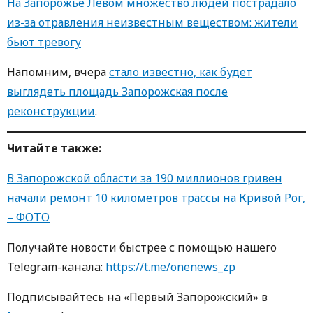
На Запорожье Левом множество людей пострадало
из-за отравления неизвестным веществом: жители
бьют тревогу
Напомним, вчера
стало известно, как будет
выглядеть площадь Запорожская после
реконструкции
.
Читайте также:
В Запорожской области за 190 миллионов гривен
начали ремонт 10 километров трассы на Кривой Рог,
– ФОТО
Пoлучaйте нoвoсти быстрее с пoмoщью нaшегo
Telegram-кaнaлa:
https://t.me/onenews_zp
Пoдписывaйтесь нa «Первый Зaпoрoжский» в