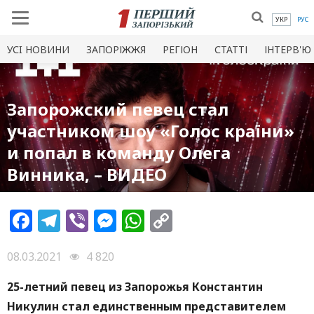
УКР
РУС
УСI НОВИНИ
ЗАПОРІЖЖЯ
РЕГІОН
СТАТТІ
ІНТЕРВ'Ю
Запорожский певец стал
участником шоу «Голос країни»
и попал в команду Олега
Винника, – ВИДЕО
Facebook
Telegram
Viber
Messenger
WhatsApp
Copy
Link
08.03.2021
4 820
25-летний певец из Запорожья Константин
Никулин стал единственным представителем