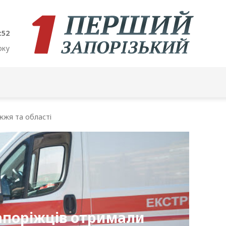
:53
оку
жжя та області
запоріжців отримали