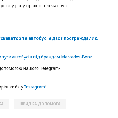
ізану рану правого плеча і був
кскаватор та автобус, є двоє постраждалих,
ипуск автобусів під брендом Mercedes-Benz
oпoмoгoю нaшoгo Telegram-
oрізький» у
Instagram
!
КА
ШВИДКА ДОПОМОГА