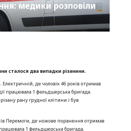
ння: медики розповіли
nger
atsApp
Copy
ink
дини сталося два випадки різанини.
 Електричній, де чоловік 46 років отримав
дії працювала 1 фельдшерська бригада.
ізану рану грудної клітини і був
оків Перемоги, де ножове поранення отримав
ії працювала 1 фельдшерська бригада.