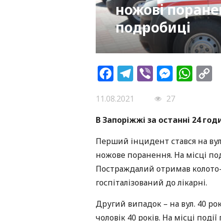
ножові поране
подробиці
Facebook
Telegram
Viber
Messe
Wh
L
11.08.2021
27
В Запоріжжі за останні 24 го
Перший інцидент стався на вул.
ножове поранення. На місці по
Постраждалий отримав колото-р
госпіталізований до лікарні.
Другий випадок – на вул. 40 р
чоловік 40 років. На місці под