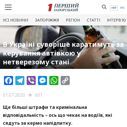
УКР
РУС
УСI НОВИНИ
ЗАПОРІЖЖЯ
РЕГІОН
СТАТТІ
ІНТЕРВ'Ю
В Україні суворіше каратимуть за
керування автівкою у
нетверезому стані
Facebook
Telegram
Viber
Messenger
WhatsApp
Copy
Link
01.07.2020
601
Ще більші штрафи та кримінальна
відповідальність – ось що чекає на водіїв, які
сядуть за кермо напідпитку.