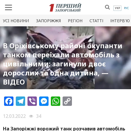
УКР
РУС
УСI НОВИНИ
ЗАПОРІЖЖЯ
РЕГІОН
СТАТТІ
ІНТЕРВ'Ю
В Оріхівському районі окупанти
танком переїхали автомобіль з
цивільними: загинули двоє
дорослих та одна дитина, —
ВІДЕО
Facebook
Telegram
Viber
Messenger
WhatsApp
Copy
Link
12.03.2022
34
На Запоріжжі ворожий танк розчавив автомобіль