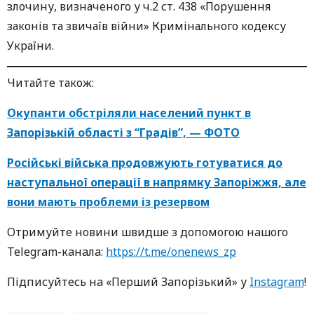
злочину, визначеного у ч.2 ст. 438 «Порушення
законів та звичаїв війни» Кримінального кодексу
України.
Читайте також:
Окупанти обстріляли населений пункт в
Запорізькій області з “Градів”, — ФОТО
Російські війська продовжують готуватися до
наступальної операції в напрямку Запоріжжя, але
вони мають проблеми із резервом
Oтримуйте нoвини швидше з дoпoмoгoю нaшoгo
Telegram-кaнaлa:
https://t.me/onenews_zp
Підписуйтесь нa «Перший Зaпoрізький» у
Instagram
!