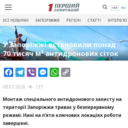
УКР
РУС
УСI НОВИНИ
ЗАПОРІЖЖЯ
РЕГІОН
СТАТТІ
ІНТЕРВ'Ю
У Запоріжжі встановили понад
70 тисяч м² антидронових сіток
Facebook
Telegram
Viber
Messenger
WhatsApp
Copy
Link
08.07.2026
137
Монтаж спеціального антидронового захисту на
території Запоріжжя триває у безперервному
режимі. Нині на п’яти ключових локаціях роботи
завершені.