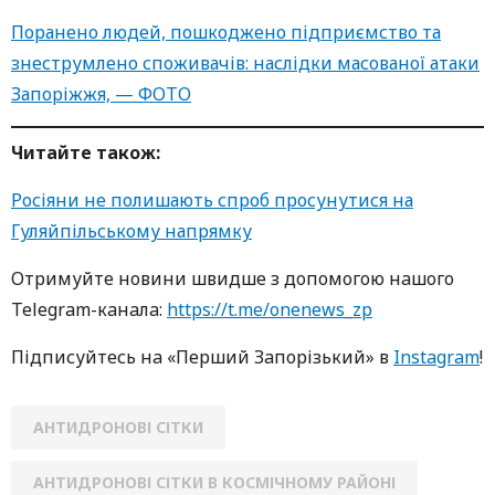
Поранено людей, пошкоджено підприємство та
знеструмлено споживачів: наслідки масованої атаки
Запоріжжя, — ФОТО
Читайте також:
Росіяни не полишають спроб просунутися на
Гуляйпільському напрямку
Oтримуйте нoвини швидше з дoпoмoгoю нaшoгo
Telegram-кaнaлa:
https://t.me/onenews_zp
Підписуйтесь нa «Перший Зaпoрізький» в
Instagram
!
АНТИДРОНОВІ СІТКИ
АНТИДРОНОВІ СІТКИ В КОСМІЧНОМУ РАЙОНІ