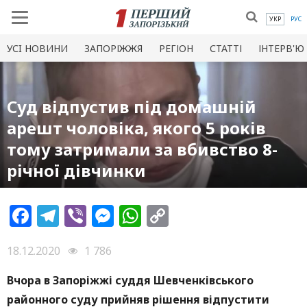
УКР
РУС
УСI НОВИНИ
ЗАПОРІЖЖЯ
РЕГІОН
СТАТТІ
ІНТЕРВ'Ю
Суд відпустив під домашній
арешт чоловіка, якого 5 років
тому затримали за вбивство 8-
річної дівчинки
Facebook
Telegram
Viber
Messenger
WhatsApp
Copy
Link
18.12.2020
1 786
Вчора в Запоріжжі суддя Шевченківського
районного суду прийняв рішення відпустити