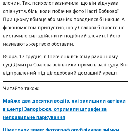
злочин. Так, психолог зазначила, що він відчував
співчуття, біль, коли побачив фото Насті Бобкової.
При цьому вбивця або маніяк поводився б інакше. А
фізіономістом припустив, що у Свалова б просто не
вистачило сил здійснити подібний злочин. І його
називають жертвою обставин.
Вчора, 17 грудня, в Шевченківському районному
суді Дмитра Свалова звільнили прямо в залі суду. Він
відправлений під цілодобовий домашній арешт.
Читайте також:
Майже два десятки водіїв, які залишили автівки
в центрі Запоріжжя, отримали штрафи за
неправильне паркування
Шматочок зими: фотограф опублікував знімки