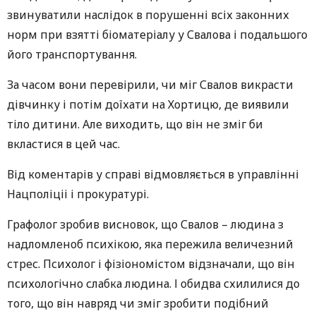
звинуватили наслідок в порушенні всіх законних
норм при взятті біоматеріалу у Свалова і подальшого
його транспортування.
За часом вони перевірили, чи міг Свалов викрасти
дівчинку і потім доїхати на Хортицю, де виявили
тіло дитини. Але виходить, що він не зміг би
вкластися в цей час.
Від коментарів у справі відмовляється в управлінні
Нацполіціі і прокуратурі.
Графолог зробив висновок, що Свалов – людина з
надломленоб психікою, яка пережила величезний
стрес. Психолог і фізіономістом відзначали, що він
психологічно слабка людина. І обидва схилилися до
того, що він навряд чи зміг зробити подібний