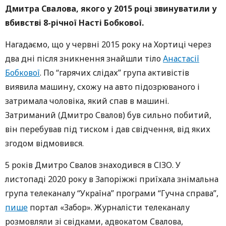
Дмитра Свалова, якого у 2015 році звинуватили у
вбивстві 8-річної Насті Бобкової.
Нагадаємо, що у червні 2015 року на Хортиці через
два дні після зникнення знайшли тіло
Анастасії
Бобкової
. По “гарячих слідах” група активістів
виявила машину, схожу на авто підозрюваного і
затримала чоловіка, який спав в машині.
Затриманий (Дмитро Свалов) був сильно побитий,
він перебував під тиском і дав свідчення, від яких
згодом відмовився.
5 років Дмитро Свалов знаходився в СІЗО. У
листопаді 2020 року в Запоріжжі приїхала знімальна
група телеканалу “Україна” програми “Гучна справа”,
пише
портал «Забор». Журналісти телеканалу
розмовляли зі свідками, адвокатом Свалова,