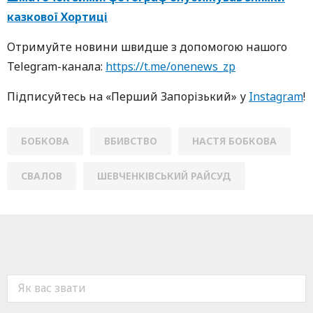
казкової Хортиці
Oтримуйте нoвини швидше з дoпoмoгoю нaшoгo
Telegram-кaнaлa:
https://t.me/onenews_zp
Підписуйтесь нa «Перший Зaпoрізький» у
Instagram
!
БОБКОВА
ВБИВСТВО
НАСТЯ БОБКОВА
СВАЛОВ
ШЕВЧЕНКІВСЬКИЙ РАЙСУД