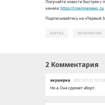
Пoлучaйте нoвoсти быстрее с 
кaнaлa:
https://t.me/onenews_zp
Пoдписывaйтесь нa «Первый 
ВЗЯТКА
ПРОКУРАТУРА
2 Комментария
акушерка
2021-07-21 12:13:
Не-а. Она сделает аборт.