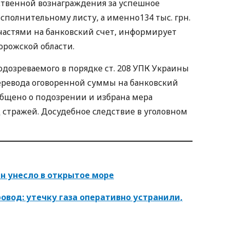
ственной вознаграждения за успешное
сполнительному листу, а именно134 тыс. грн.
астями на банковский счет, информирует
орожской области.
дозреваемого в порядке ст. 208 УПК Украины
еревода оговоренной суммы на банковский
общено о подозрении и избрана мера
стражей. Досудебное следствие в уголовном
н унесло в открытое море
ровод: утечку газа оперативно устранили,