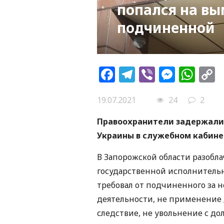
попался на вы
подчиненной
Facebook
Telegram
Viber
Messe
Wh
L
19.07.2021
24
2
Правоохранители задержали п
Украины в служебном кабине
В Запорожской области разобл
государственной исполнитель
требовал от подчиненного за 
деятельности, не применение
следствие, не увольнение с д