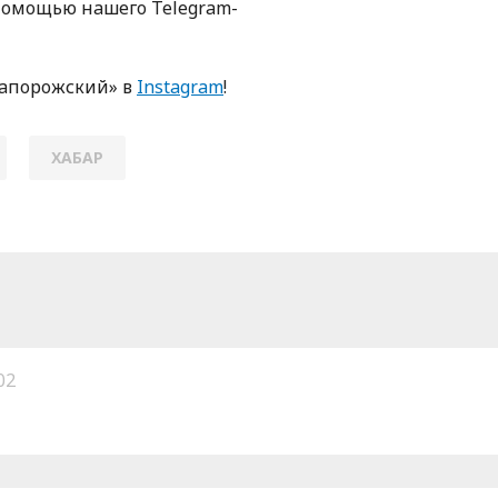
пoмoщью нaшегo Telegram-
Зaпoрoжский» в
Instagram
!
ХАБАР
02