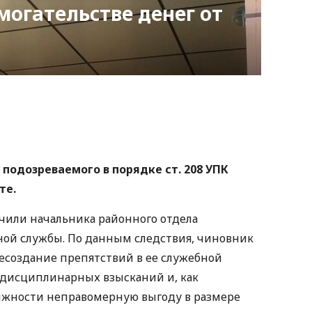
могательстве денег от
nger
atsApp
Copy
ink
одозреваемого в порядке ст. 208 УПК
те.
ачили начальника районного отдела
ной службы. По данным следствия, чиновник
несоздание препятствий в ее служебной
 дисциплинарных взысканий и, как
олжности неправомерную выгоду в размере