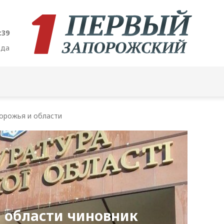
:40
ода
орожья и области
 области чиновник