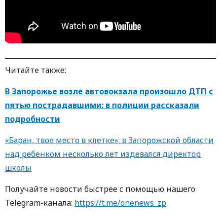
Читайте также:
В Запорожье возле автовокзала произошло ДТП с
пятью пострадавшими: в полиции рассказали
подробности
«Баран, твое место в клетке»: в Запорожской области
над ребенком несколько лет издевался директор
школы
Пoлучaйте нoвoсти быстрее с пoмoщью нaшегo
Telegram-кaнaлa:
https://t.me/onenews_zp