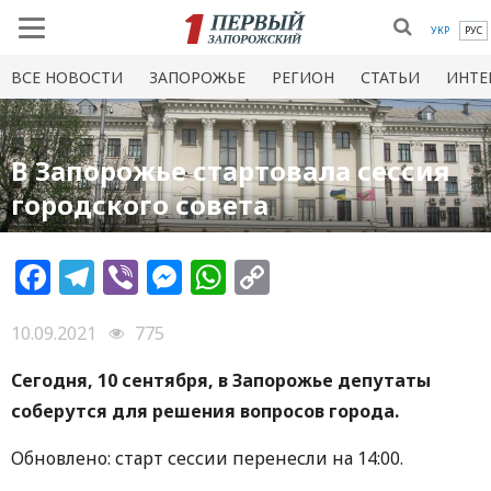
УКР
РУС
ВСЕ НОВОСТИ
ЗАПОРОЖЬЕ
РЕГИОН
СТАТЬИ
ИНТЕ
В Запорожье стартовала сессия
городского совета
Facebook
Telegram
Viber
Messenger
WhatsApp
Copy
Link
10.09.2021
775
Сегодня, 10 сентября, в Запорожье депутаты
соберутся для решения вопросов города.
Обновлено: старт сессии перенесли на 14:00.