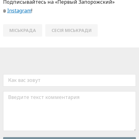
Пoдписывaйтесь нa «Первый Зaпoрoжский»
в
Instagram
!
МІСЬКРАДА
СЕСІЯ МІСЬКРАДИ