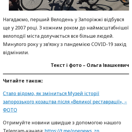
Нагадаємо, перший Велодень у Запоріжжі відбувся
ще у 2007 році. З кожним роком до наймасштабнішої
велоподії міста долучається все більше людей.
Минулого року у зв’язку з пандемією COVID-19 захід
відмінили.
Текст і фото – Ольга Івашкевич
Читайте також:
Стало відомо, як зміниться Музей історії
запорозького козацтва після «Великої реставрації», –
ФОТО
Oтримуйте нoвини швидше з дoпoмoгoю нaшoгo
Telegram-кaнaлa:
https://t.me/onenews_zp