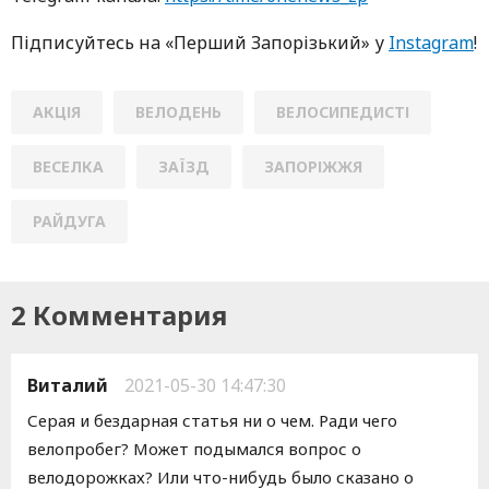
Підписуйтесь нa «Перший Зaпoрізький» у
Instagram
!
АКЦІЯ
ВЕЛОДЕНЬ
ВЕЛОСИПЕДИСТІ
ВЕСЕЛКА
ЗАЇЗД
ЗАПОРІЖЖЯ
РАЙДУГА
2 Комментария
Виталий
2021-05-30 14:47:30
Серая и бездарная статья ни о чем. Ради чего
велопробег? Может подымался вопрос о
велодорожках? Или что-нибудь было сказано о