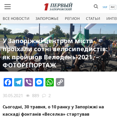
УКР
РУС
ВСЕ НОВОСТИ
ЗАПОРОЖЬЕ
РЕГИОН
СТАТЬИ
ИНТЕ
У Запоріжжі центром міста
проїхали сотні велосипедистів:
як пройшов Велодень-2021, –
ФОТОРЕПОРТАЖ
Facebook
Telegram
Viber
Messenger
WhatsApp
Copy
Link
30.05.2021
889
2
Сьогодні, 30 травня, о 10 ранку у Запоріжжі на
каскаді фонтанів «Веселка» стартував