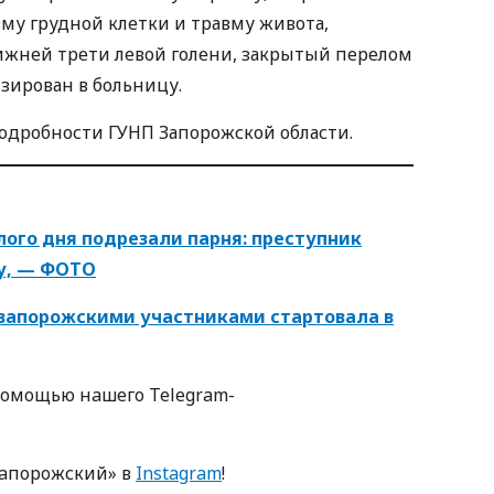
вму грудной клетки и травму живота,
жней трети левой голени, закрытый перелом
зирован в больницу.
одробности ГУНП Запорожской области.
лого дня подрезали парня: преступник
ву, — ФОТО
с запорожскими участниками стартовала в
пoмoщью нaшегo Telegram-
Зaпoрoжский» в
Instagram
!