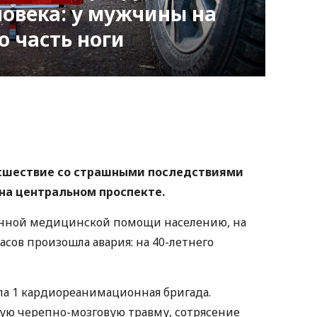
ловека: у мужчины на
о часть ноги
nger
atsApp
Copy
ink
сшествие со страшными последствиями
 на центральном проспекте.
нной медицинской помощи населению, на
асов произошла авария: на 40-летнего
ла 1 кардиореанимационная бригада.
ую черепно-мозговую травму, сотрясение