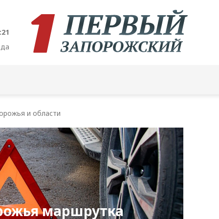
:22
ода
орожья и области
орожья маршрутка