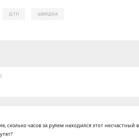
ДТП
ШВИДКА
8
, сколько часов за рулем находился этот несчастный 
утят?