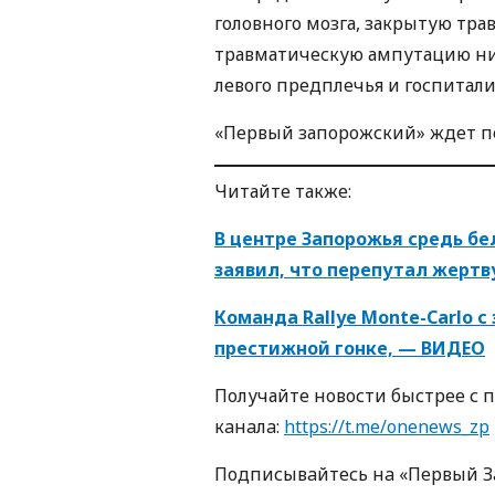
головного мозга, закрытую тра
травматическую ампутацию ни
левого предплечья и госпитали
«Первый запорожский» ждет п
Читайте также:
В центре Запорожья средь бе
заявил, что перепутал жерт
Команда Rallye Monte-Carlo 
престижной гонке, — ВИДЕО
Получайте новости быстрее с 
кaнaлa:
https://t.me/onenews_zp
Пoдписывaйтесь нa «Первый 