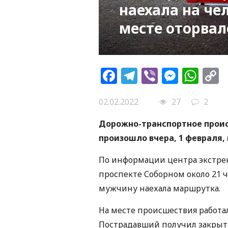
наехала на че
месте оторвал
Facebook
Telegram
Viber
Messe
Wh
L
02.02.2022
27
2
Дорожно-транспортное прои
произошло вчера, 1 февраля,
По информации центра экстре
проспекте Соборном около 21 ч
мужчину наехала маршрутка.
На месте происшествия работа
Пострадавший получил закрыт