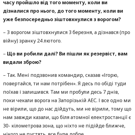
часу пройшло від того моменту, коли ви
дізналися про нього, до того моменту, коли ви
уже безпосередньо зіштовхнулися з ворогом?
–
З ворогом зіштовхнулися 3 березня, а дізнався (про
війну) зранку 24 лютого.
–
Що ви робили далі? Ви пішли як резервіст, вам
видали зброю?
–
Так. Мені подзвонив командир, сказав «Ігорю,
повертайся, ти нам потрібен». Я десь по обіді туди
поїхав і залишився. Там ми пробули десь 7 днів,
поки чекали ворога на Запорізькій АЕС. І все одно ми
не вірили, що до нас дійдуть, ми не вірили, тому що
нам завжди казали, що біля атомної електростанції є
30- кілометрова зона, що ніхто не підійде ближче,
нікого не пустять, все буде добре.