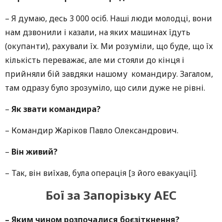
– Я думаю, десь 3 000 осіб. Наші люди молодці, вони
нам дзвонили і казали, на яких машинах їдуть
(окупанти), рахували їх. Ми розуміли, що буде, що їх
кількість переважає, але ми стояли до кінця і
прийняли бій завдяки нашому командиру. Загалом,
там одразу було зрозуміло, що сили дуже не рівні.
–
Як звати командира?
–
Командир Жаріков Павло Олександрович.
–
Він живий?
–
Так, він виїхав, була операція [з його евакуації].
Бої за Запорізьку АЕС
–
Яким чином розпочалися боєзіткнення?