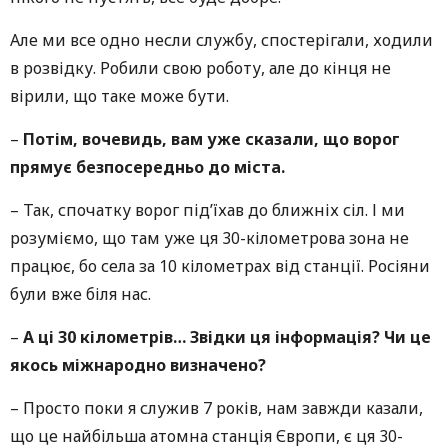
Але ми все одно несли службу, спостерігали, ходили
в розвідку. Робили свою роботу, але до кінця не
вірили, що таке може бути.
–
Потім, вочевидь, вам уже сказали, що ворог
прямує безпосередньо до міста.
–
Так, спочатку ворог під’їхав до ближніх сіл. І ми
розуміємо, що там уже ця 30-кілометрова зона не
працює, бо села за 10 кілометрах від станції. Росіяни
були вже біля нас.
–
А ці 30 кілометрів… Звідки ця інформація? Чи це
якось міжнародно визначено?
–
Просто поки я служив 7 років, нам завжди казали,
що це найбільша атомна станція Європи, є ця 30-