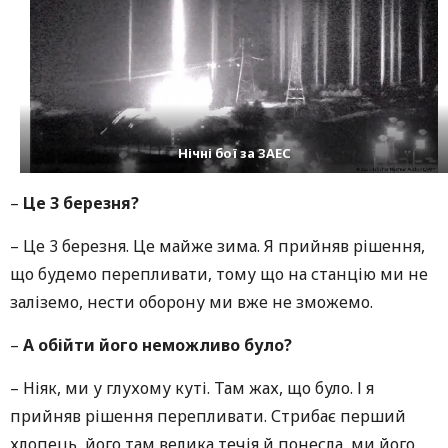
Нічні бої за ЗАЕС
–
Це 3 березня?
–
Це 3 березня. Це майже зима. Я прийняв рішення,
що будемо перепливати, тому що на станцію ми не
заліземо, нести оборону ми вже не зможемо.
–
А обійти його неможливо було?
–
Ніяк, ми у глухому куті. Там жах, що було. І я
прийняв рішення перепливати. Стрибає перший
хлопець, його там велика течія й понесла, ми його