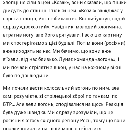
хлопці не сіли в цей «Козак», вони сказали, що пішки
дійдуть до станції. І тільки цей «Козак» заїжджає у
ворота станції, його «збивають». Він вибухнув, водій
одразу.«двохсотий». Навідник, молодий хлопчина,
втратив ногу, але його врятували. І всю цю картину
ми спостерігаємо з цієї будівлі. Потім вони (росіяни)
вже виходять на нас. Ми бачимо, що вони вже
в’їхали, від нас близько. Лунає команда «вогонь», і
ми почали стріляти з вікон, у нас на кожному вікні
було по дві людини.
Ми почали вести колосальний вогонь по ним, але
самі розумієте, зі стрілецької зброї по танкам, по
БТР… Але вели вогонь, сподівалися на щось. Реакція
була дуже швидка. Ми одразу зрозуміли, що це
росіяни якогось східного регіону Росії, тому що вони
почали кричати на своїй мові, розбігатися,