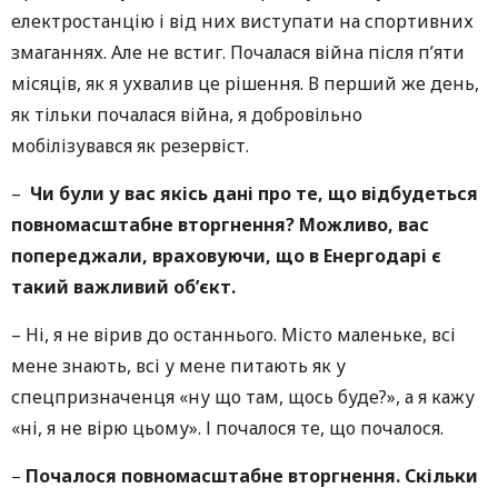
електростанцію і від них виступати на спортивних
змаганнях. Але не встиг. Почалася війна після п’яти
місяців, як я ухвалив це рішення. В перший же день,
як тільки почалася війна, я добровільно
мобілізувався як резервіст.
–
Чи були у вас якісь дані про те, що відбудеться
повномасштабне вторгнення? Можливо, вас
попереджали, враховуючи, що в Енергодарі є
такий важливий об’єкт.
–
Ні, я не вірив до останнього. Місто маленьке, всі
мене знають, всі у мене питають як у
спецпризначенця «ну що там, щось буде?», а я кажу
«ні, я не вірю цьому». І почалося те, що почалося.
–
Почалося повномасштабне вторгнення. Скільки