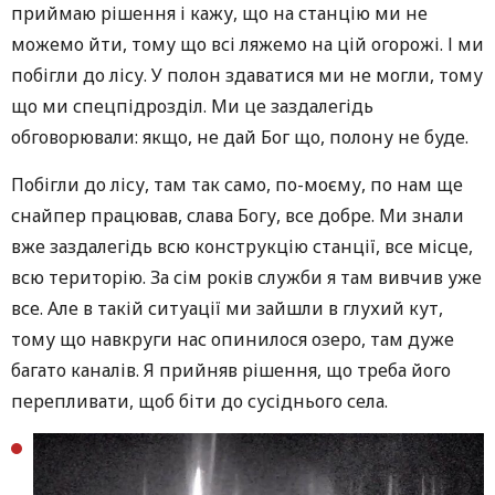
приймаю рішення і кажу, що на станцію ми не
можемо йти, тому що всі ляжемо на цій огорожі. І ми
побігли до лісу. У полон здаватися ми не могли, тому
що ми спецпідрозділ. Ми це заздалегідь
обговорювали: якщо, не дай Бог що, полону не буде.
Побігли до лісу, там так само, по-моєму, по нам ще
снайпер працював, слава Богу, все добре. Ми знали
вже заздалегідь всю конструкцію станції, все місце,
всю територію. За сім років служби я там вивчив уже
все. Але в такій ситуації ми зайшли в глухий кут,
тому що навкруги нас опинилося озеро, там дуже
багато каналів. Я прийняв рішення, що треба його
перепливати, щоб біти до сусіднього села.