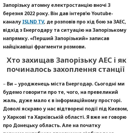
Запорізьку атомну електростанцію вночі 3
березня 2022 року. Він дав інтерв’ю Youtube-
каналу
ISLND TV
, де розповів про хід бою за ЗАЕС,
відхід з Енергодару та ситуацію на Запорізькому
напрямку. «Перший Запорізький» записав
найцікавіші фрагменти розмови.
Хто захищав Запорізьку АЕС і як
починалось захоплення станції
–
Ви – уродженець міста Енергодар. Сьогодні ми
будемо говорити про те, чого, на превеликий
жаль, дуже мало є в інформаційному просторі.
Доволі яскраво у нас відтворені події під Києвом,
у Харкові та Харківській області. Я вже не говорю
про Донецьку область. Але на початку