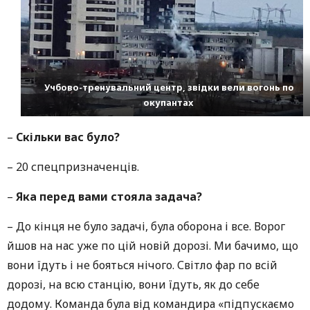
Учбово-тренувальний центр, звідки вели вогонь по
окупантах
–
Скільки вас було?
– 20 спецпризначенців.
–
Яка перед вами стояла задача?
– До кінця не було задачі, була оборона і все. Ворог
йшов на нас уже по цій новій дорозі. Ми бачимо, що
вони їдуть і не бояться нічого. Світло фар по всій
дорозі, на всю станцію, вони їдуть, як до себе
додому. Команда була від командира «підпускаємо