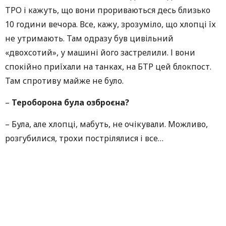
ТРО і кажуть, що вони прориваються десь близько
10 години вечора. Все, кажу, зрозуміло, що хлопці їх
не утримають. Там одразу був цивільний
«двохсотий», у машині його застрелили. І вони
спокійно приїхали на танках, на БТР цей блокпост.
Там спротиву майже не було.
–
Тероборона була озброєна?
– Була, але хлопці, мабуть, не очікували. Можливо,
розгубилися, трохи пострілялися і все…