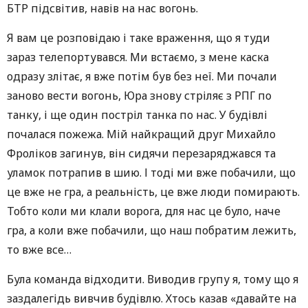
БТР підсвітив, навів на нас вогонь.
Я вам це розповідаю і таке враження, що я туди
зараз телепортувався. Ми встаємо, з мене каска
одразу злітає, я вже потім був без неї. Ми почали
заново вести вогонь, Юра знову стріляє з РПГ по
танку, і ще один постріл танка по нас. У будівлі
почалася пожежа. Мій найкращий друг Михайло
Фроліков загинув, він сидячи перезаряджався та
уламок потрапив в шию. І тоді ми вже побачили, що
це вже не гра, а реальність, це вже люди помирають.
Тобто коли ми клали ворога, для нас це було, наче
гра, а коли вже побачили, що наш побратим лежить,
то вже все…
Була команда відходити. Виводив групу я, тому що я
заздалегідь вивчив будівлю. Хтось казав «давайте на