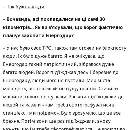
– Так було завжди.
–
Вочевидь, всі покладалися на ці самі 30
кілометрів…
Як ви з’ясували, що ворог фактично
планує захопити Енергодар?
–
У нас було своє ТРО, також там стояли на блокпосту
люди, їх було дуже багато. Я не очікував, що
Енергодар такий патріотичний, зібралося дуже
багато людей. Ворог під’їжджав десь 1 березня до
Енергодару, люди його не пустили. Мер міста
молодець, він сказав «Я не пущу нікого». Ставили
машини, нікого не пускали. Росіяни під’їжджали до
людей та казали «нам треба сфотографуватися зі
станцією, і ми поїдемо». Було зрозуміло, що це все
брехня. Потім вони ще раз під’їжджали, знову
кажуть, що їм треба сфотографуватися. Це зрозуміло,