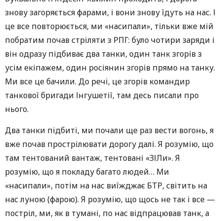
знову загоряється фарами, і вони знову їдуть на нас. І
це все повторюється, ми «насипали», тільки вже мій
побратим почав стріляти з РПГ: було чотири заряди і
він одразу підбиває два танки, один танк згорів з
усім екіпажем, один росіянин згорів прямо на танку.
Ми все це бачили. До речі, це згорів командир
танкової бригади Інгушетії, там десь писали про
нього.
Два танки підбиті, ми почали ще раз вести вогонь, я
вже почав прострілювати дорогу далі. Я розумію, що
там тентований вантаж, тентовані «ЗІЛи». Я
розумію, що я покладу багато людей… Ми
«насипали», потім на нас виїжджає БТР, світить на
нас луною (фарою). Я розумію, що щось не так і все —
постріл, ми, як в тумані, по нас відпрацював танк, а