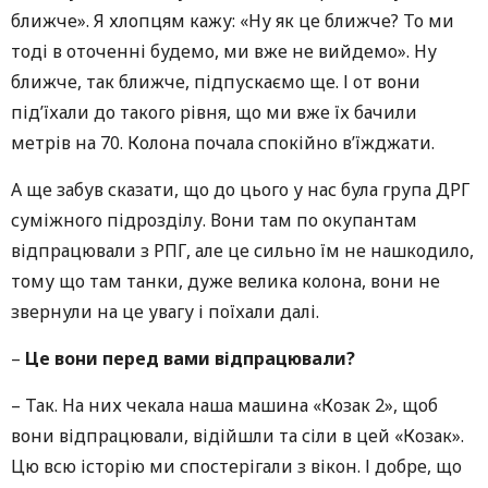
ближче». Я хлопцям кажу: «Ну як це ближче? То ми
тоді в оточенні будемо, ми вже не вийдемо». Ну
ближче, так ближче, підпускаємо ще. І от вони
під’їхали до такого рівня, що ми вже їх бачили
метрів на 70. Колона почала спокійно в’їжджати.
А ще забув сказати, що до цього у нас була група ДРГ
суміжного підрозділу. Вони там по окупантам
відпрацювали з РПГ, але це сильно їм не нашкодило,
тому що там танки, дуже велика колона, вони не
звернули на це увагу і поїхали далі.
–
Це вони перед вами відпрацювали?
– Так. На них чекала наша машина «Козак 2», щоб
вони відпрацювали, відійшли та сіли в цей «Козак».
Цю всю історію ми спостерігали з вікон. І добре, що