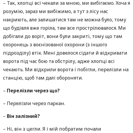
–
Так, хлопці всі чекали за мною, ми вибігаємо. Хоча я
розумію, зараз ми вибіжимо, а тут з лісу нас
накриють, але залишатися там не можна було, тому
що будівля вже горіла, там все прострілювалося. Ми
добігали до воріт, вони були закриті, тому що там
охоронець з воєнізованої охорони (з іншого
підрозділу) втік. Мені довелося сідати й відкривати
ворота під час бою та обстрілу, адже хлопці всі
чекають. Ми відкрили ворота і побігли, перелізли на
станцію, щоб там далі обороняти.
–
Перелізли через що?
– Перелізли через паркан.
–
Він залізний?
– Ні, він з цегли. Я і мій побратим почали