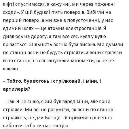
ліфті спустимося», я кажу «ні, ми через пожежні
сходи». У цій будівлі п’ять поверхів. Вибігли на
перший поверх, а ми вже в полуоточенні, у нас
єдиний шлях — це атомна електростанція. Я
дивлюсь на дорогу, а там все сяє, куля у кулю
врізається. Щільність вогню була висока. Ми думали
по станції вони не будуть стріляти, а вони стріляли
й по станції, і з сіл запускали міномети, їх це не
лякало…
–
Тобто, був вогонь і стрілковий, і міни, і
артилерія?
– Так. Я
не знаю, який був заряд міни, але вони
стріляли. Ми всі не розуміли, як вони по станції
стріляють, не дай Бог що… Я приймаю рішення
вибігати та бігти на станцію.