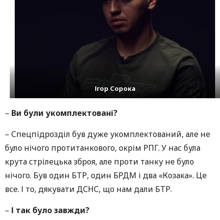
Ігор Сорока
–
Ви були укомплектовані?
– Спецпідрозділ був дуже укомплектований, але не
було нічого протитанкового, окрім РПГ. У нас була
крута стрілецька зброя, але проти танку не було
нічого. Був один БТР, один БРДМ і два «Козака». Це
все. І то, дякувати ДСНС, що нам дали БТР.
–
І так було завжди?