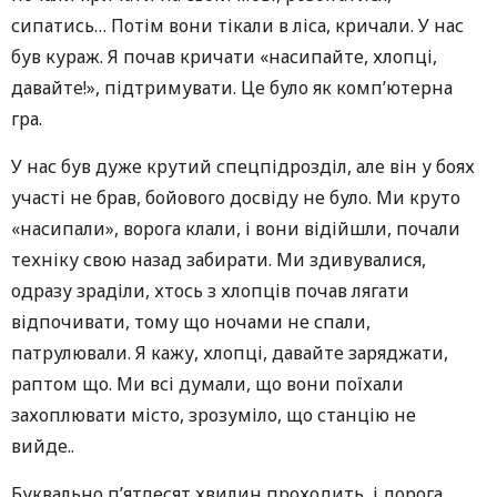
сипатись… Потім вони тікали в ліса, кричали. У нас
був кураж. Я почав кричати «насипайте, хлопці,
давайте!», підтримувати. Це було як комп’ютерна
гра.
У нас був дуже крутий спецпідрозділ, але він у боях
участі не брав, бойового досвіду не було. Ми круто
«насипали», ворога клали, і вони відійшли, почали
техніку свою назад забирати. Ми здивувалися,
одразу зраділи, хтось з хлопців почав лягати
відпочивати, тому що ночами не спали,
патрулювали. Я кажу, хлопці, давайте заряджати,
раптом що. Ми всі думали, що вони поїхали
захоплювати місто, зрозуміло, що станцію не
вийде..
Буквально п’ятдесят хвилин проходить, і дорога