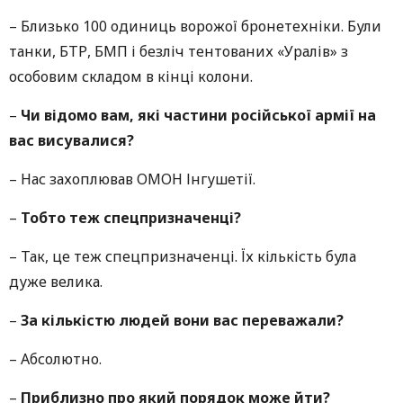
– Близько 100 одиниць ворожої бронетехніки. Були
танки, БТР, БМП і безліч тентованих «Уралів» з
особовим складом в кінці колони.
–
Чи відомо вам, які частини російської армії на
вас висувалися?
– Нас захоплював ОМОН Інгушетії.
–
Тобто теж спецпризначенці?
–
Так, це теж спецпризначенці. Їх кількість була
дуже велика.
–
За кількістю людей вони вас переважали?
– Абсолютно.
–
Приблизно про який порядок може йти?