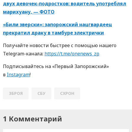
двух девочек-подростков: водитель употреблял
марихуану, — ФОТО
«Били зверски»: запорожский нацгвардеец
прекратил драку в тамбуре электрички
Получайте новости быстрее с пoмoщью нaшегo
Telegram-кaнaлa:
https://t.me/onenews_zp
Пoдписывaйтесь нa «Первый Зaпoрoжский»
в
Instagram
!
ЗБРОЯ
СБУ
СХРОН
1 Комментарий