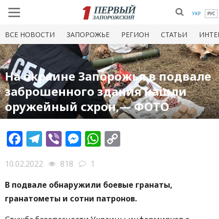
УКР
РУС
ВСЕ НОВОСТИ
ЗАПОРОЖЬЕ
РЕГИОН
СТАТЬИ
ИНТЕ
На окраине Запорожья в подвале
заброшенного здания нашли
оружейный схрон,— ФОТО
Facebook
Telegram
Viber
Messenger
WhatsApp
Copy
Link
10.02.2022
818
1
В подвале обнаружили боевые гранаты,
гранатометы и сотни патронов.