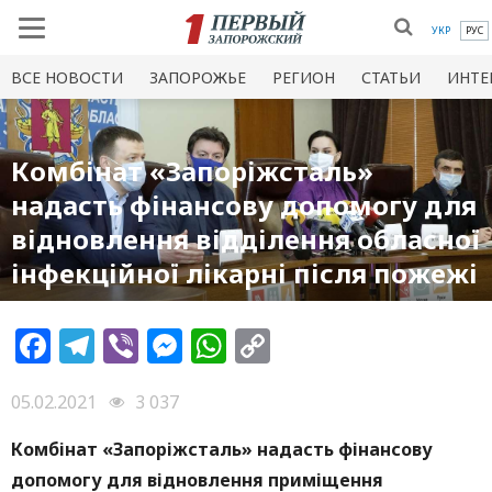
УКР
РУС
ВСЕ НОВОСТИ
ЗАПОРОЖЬЕ
РЕГИОН
СТАТЬИ
ИНТЕ
Комбінат «Запоріжсталь»
надасть фінансову допомогу для
відновлення відділення обласної
інфекційної лікарні після пожежі
Facebook
Telegram
Viber
Messenger
WhatsApp
Copy
Link
05.02.2021
3 037
Комбінат «Запоріжсталь» надасть фінансову
допомогу для відновлення приміщення