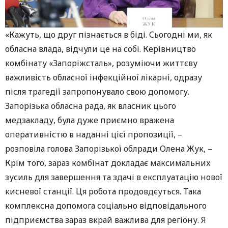
«Кажуть, що друг пізнається в біді. Сьогодні ми, як
обласна влада, відчули це на собі. Керівництво
комбінату «Запоріжсталь», розуміючи життєву
важливість обласної інфекційної лікарні, одразу
після трагедії запропонувало свою допомогу.
Запорізька обласна рада, як власник цього
медзакладу, була дуже приємно вражена
оперативністю в наданні цієї пропозиції, –
розповіла голова Запорізької облради Олена Жук, –
Крім того, зараз комбінат докладає максимальних
зусиль для завершення та здачі в експлуатацію нової
кисневої станції. Ця робота продовдєуться. Така
комплексна допомога соціально відповідального
підприємства зараз вкрай важлива для регіону. Я