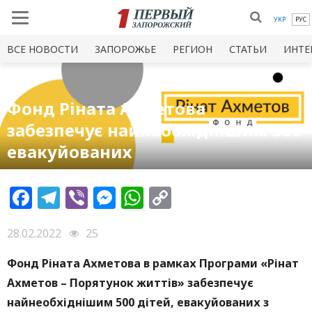
УКР
РУС
ВСЕ НОВОСТИ
ЗАПОРОЖЬЕ
РЕГИОН
СТАТЬИ
ИНТЕ
Фонд Ріната Ахметова
забезпечує найнеобхіднішим 500
евакуйованих
Facebook
Telegram
Viber
Messenger
WhatsApp
Copy
Link
28.02.2022
25
Фонд Ріната Ахметова в рамках Програми «Рінат
Ахметов – Порятунок життів» забезпечує
найнеобхіднішим 500 дітей, евакуйованих з