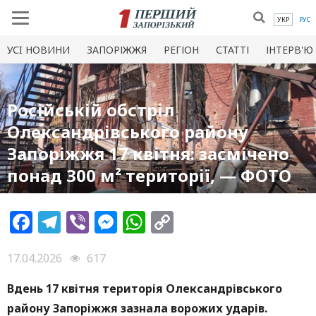
УКР
РУС
УСI НОВИНИ
ЗАПОРІЖЖЯ
РЕГІОН
СТАТТІ
ІНТЕРВ'Ю
Російській обстріл
Олександрівського району
Запоріжжя 17 квітня: засмічено
понад 300 м² території, — ФОТО
Facebook
Telegram
Viber
Messenger
WhatsApp
Copy
Link
17.04.2026
617
Вдень 17 квітня територія Олександрівського
району Запоріжжя зазнала ворожих ударів.