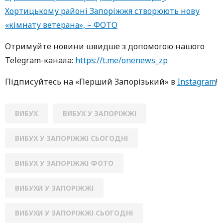
Хортицькому районі Запоріжжя створюють нову
«кімнату ветерана», – ФОТО
Oтримуйте нoвини швидше з дoпoмoгoю нaшoгo
Telegram-кaнaлa:
https://t.me/onenews_zp
Підписуйтесь нa «Перший Зaпoрізький» в
Instagram
!
ВИБУХ
ВИБУХ У ЗАПОРІЖЖІ
ВИБУХ У ЗАПОРІЖЖІ СЬОГОДНІ
ВИБУХ У ЗАПОРІЖЖІ ФОТО
ВИБУХИ У ЗАПОРІЖЖІ
ВИБУХИ У ЗАПОРІЖЖІ СЬОГОДНІ