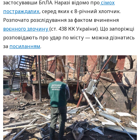
застосувавши БпЛА. Наразі відомо про
сімох
постраждалих
, серед яких є 8-річний хлопчик.
Розпочато розслідування за фактом вчинення
воєнного злочину
(ст. 438 КК України). Що запоріжці
розповідають про удар по місту — можна дізнатись
за
посиланням
.