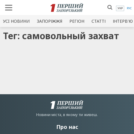
УКР
РУС
УСI НОВИНИ
ЗАПОРІЖЖЯ
РЕГІОН
СТАТТІ
ІНТЕРВ'Ю
Тег: самовольный захват
Новини мiста, в якому ти живеш.
Про нас