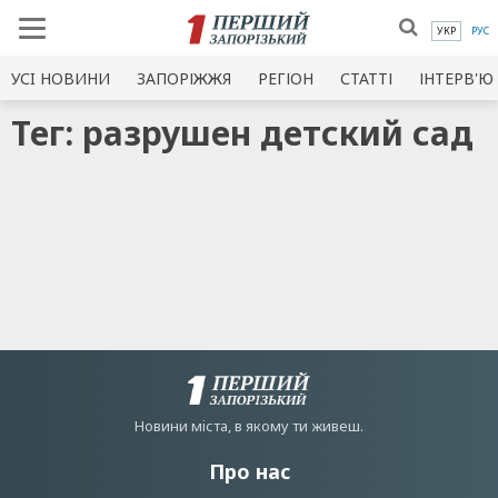
УКР
РУС
УСI НОВИНИ
ЗАПОРІЖЖЯ
РЕГІОН
СТАТТІ
ІНТЕРВ'Ю
Тег: разрушен детский сад
Новини мiста, в якому ти живеш.
Про нас