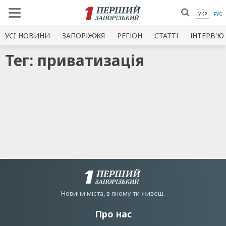
УКР
РУС
УСI НОВИНИ
ЗАПОРІЖЖЯ
РЕГІОН
СТАТТІ
ІНТЕРВ'Ю
Тег: приватизація
Новини мiста, в якому ти живеш.
Про нас