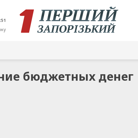
:51
оку
ение бюджетных денег