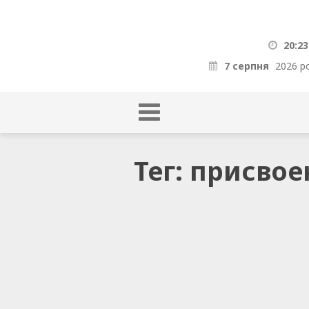
20:23
7 серпня
2026 р
Тег: присво