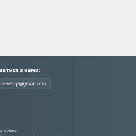
затися з нами:
1newszp@gmail.com
ої області.