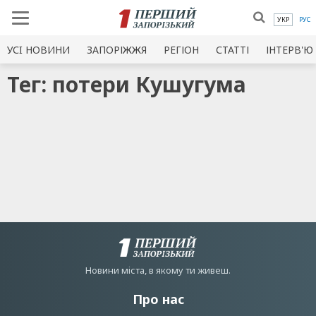
УКР
РУС
УСI НОВИНИ
ЗАПОРІЖЖЯ
РЕГІОН
СТАТТІ
ІНТЕРВ'Ю
Тег: потери Кушугума
Новини мiста, в якому ти живеш.
Про нас