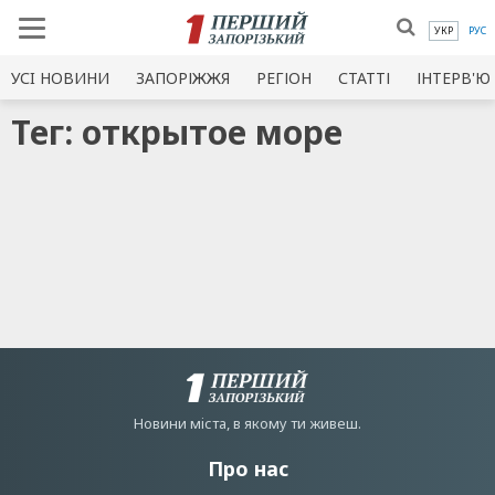
УКР
РУС
УСI НОВИНИ
ЗАПОРІЖЖЯ
РЕГІОН
СТАТТІ
ІНТЕРВ'Ю
Тег: открытое море
Новини мiста, в якому ти живеш.
Про нас