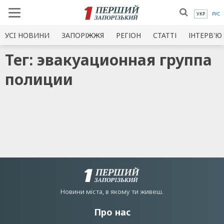
УКР
РУС
УСI НОВИНИ
ЗАПОРІЖЖЯ
РЕГІОН
СТАТТІ
ІНТЕРВ'Ю
Тег: эвакуационная группа
полиции
Новини мiста, в якому ти живеш.
Про нас