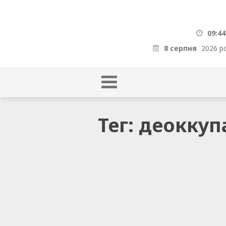
09:44
8 серпня
2026 р
Тег: деокку