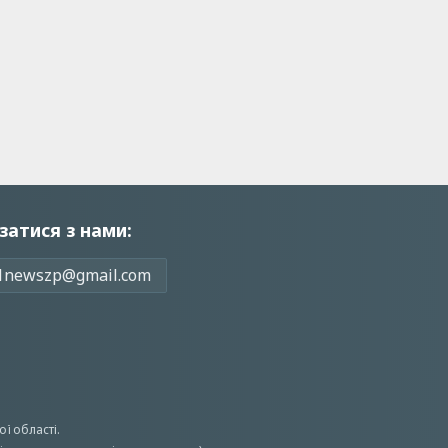
затися з нами:
1newszp@gmail.com
ої області.