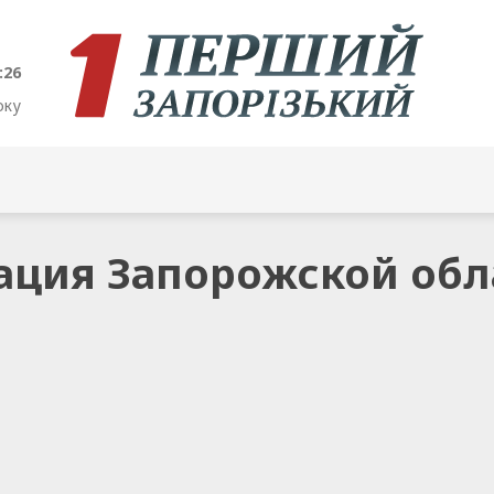
:26
оку
пация Запорожской обл