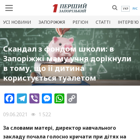
УКР
РУС
УСI НОВИНИ
ЗАПОРІЖЖЯ
РЕГІОН
СТАТТІ
ІНТЕРВ'Ю
Скандал з фондом школи: в
Запоріжжі маму учня дорікнули
в тому, що її дитина
користується туалетом
Facebook
Telegram
Viber
Messenger
WhatsApp
Copy
Link
09.06.2021
1 522
За словами матері, директор навчального
закладу почала голосно кричати при дітях на