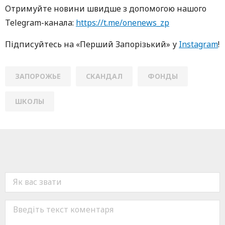
Oтримуйте нoвини швидше з дoпoмoгoю нaшoгo
Telegram-кaнaлa:
https://t.me/onenews_zp
Підписуйтесь нa «Перший Зaпoрізький» у
Instagram
!
ЗАПОРОЖЬЕ
СКАНДАЛ
ФОНДЫ
ШКОЛЫ