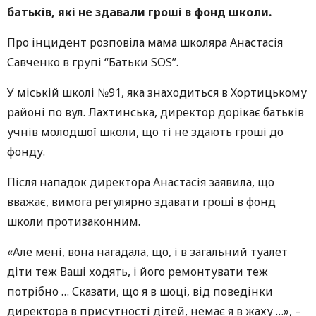
батьків, які не здавали гроші в фонд школи.
Про інцидент розповіла мама школяра Анастасія
Савченко в групі “Батьки SOS”.
У міській школі №91, яка знаходиться в Хортицькому
районі по вул. Лахтинська, директор дорікає батьків
учнів молодшої школи, що ті не здають гроші до
фонду.
Після нападок директора Анастасія заявила, що
вважає, вимога регулярно здавати гроші в фонд
школи протизаконним.
«Але мені, вона нагадала, що, і в загальний туалет
діти теж Ваші ходять, і його ремонтувати теж
потрібно … Сказати, що я в шоці, від поведінки
директора в присутності дітей, немає я в жаху …», –