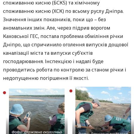
споживанню кисню (БСК5) та хімічному
споживанню кисню (ХСК) по всьому руслу Дніпра.
Значення інших показників, поки що – без
аномальних змін. Але, через підрив ворогом
Каховської ГЕС, постала проблема обміління річки
Дніпро, що спричинило оголення випусків дощової
каналізації міста та випуски суб’єктів
господарювання. Інспекцією і надалі буде
проводитись робота по контролю за станом річки і
недопущенню погіршення її якості.
Фото: Державна екологічна
Фото: Державна екологічна