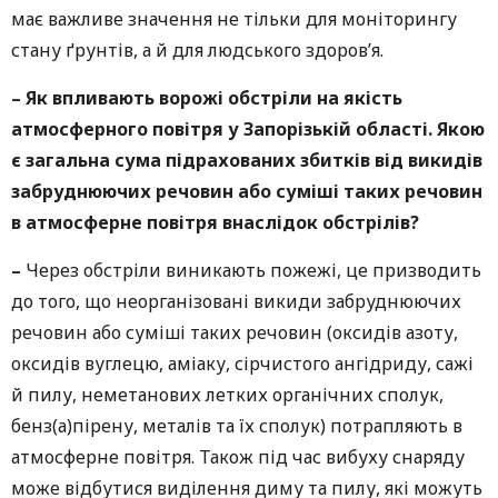
має важливе значення не тільки для моніторингу
стану ґрунтів, а й для людського здоров’я.
–
Як впливають ворожі обстріли на якість
атмосферного повітря у Запорізькій області. Якою
є загальна сума підрахованих збитків від викидів
забруднюючих речовин або суміші таких речовин
в атмосферне повітря внаслідок обстрілів?
–
Через обстріли виникають пожежі, це призводить
до того, що неорганізовані викиди забруднюючих
речовин або суміші таких речовин (оксидів азоту,
оксидів вуглецю, аміаку, сірчистого ангідриду, сажі
й пилу, неметанових летких органічних сполук,
бенз(а)пірену, металів та їх сполук) потрапляють в
атмосферне повітря. Також під час вибуху снаряду
може відбутися виділення диму та пилу, які можуть