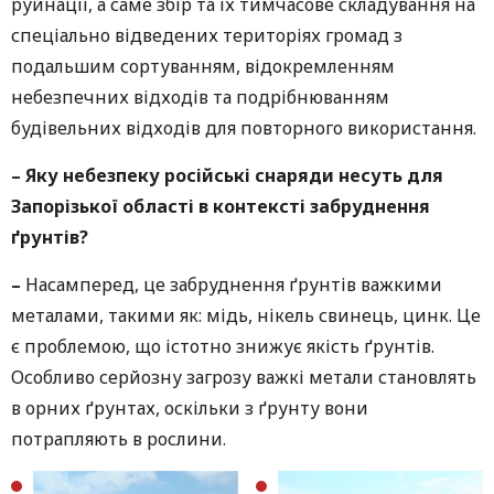
руйнації, а саме збір та їх тимчасове складування на
спеціально відведених територіях громад з
подальшим сортуванням, відокремленням
небезпечних відходів та подрібнюванням
будівельних відходів для повторного використання.
–
Яку небезпеку російські снаряди несуть для
Запорізької області в контексті забруднення
ґрунтів?
–
Насамперед, це забруднення ґрунтів важкими
металами, такими як: мідь, нікель свинець, цинк. Це
є проблемою, що істотно знижує якість ґрунтів.
Особливо серйозну загрозу важкі метали становлять
в орних ґрунтах, оскільки з ґрунту вони
потрапляють в рослини.