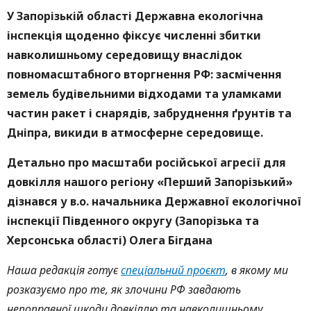
У Запорізькій області Державна екологічна
інспекція щоденно фіксує численні збитки
навколишньому середовищу внаслідок
повномасштабного вторгнення РФ: засмічення
земель будівельними відходами та уламками
частин ракет і снарядів, забруднення ґрунтів та
Дніпра, викиди в атмосферне середовище.
Детально про масштаби російської агресії для
довкілля нашого регіону «Перший Запорізький»
дізнався у в.о. начальника Державної екологічної
інспекції Південного округу (Запорізька та
Херсонська області) Олега Бігдана
Наша редакція готує
спеціальний проєкт
, в якому ми
розказуємо про те, як злочини РФ завдають
непоправної шкоди довкіллю та навколишньому