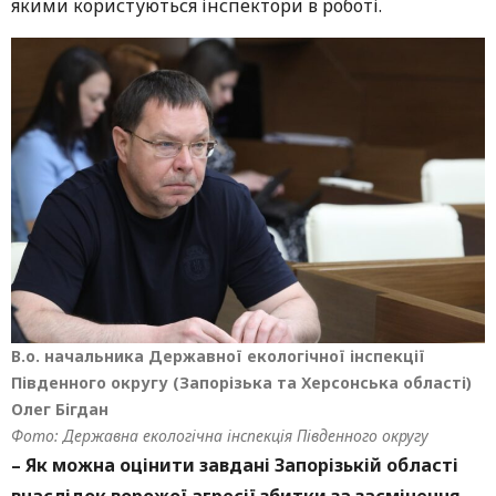
якими користуються інспектори в роботі.
В.о. начальника Державної екологічної інспекції
Південного округу (Запорізька та Херсонська області)
Олег Бігдан
Фото: Державна екологічна інспекція Південного округу
–
Як можна оцінити завдані Запорізькій області
внаслідок ворожої агресії збитки за засмічення