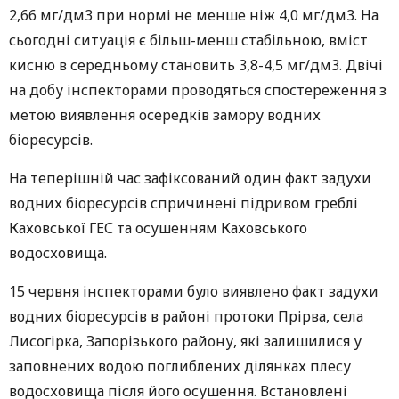
2,66 мг/дм3 при нормі не менше ніж 4,0 мг/дм3. На
сьогодні ситуація є більш-менш стабільною, вміст
кисню в середньому становить 3,8-4,5 мг/дм3. Двічі
на добу інспекторами проводяться спостереження з
метою виявлення осередків замору водних
біоресурсів.
На теперішній час зафіксований один факт задухи
водних біоресурсів спричинені підривом греблі
Каховської ГЕС та осушенням Каховського
водосховища.
15 червня інспекторами було виявлено факт задухи
водних біоресурсів в районі протоки Прірва, села
Лисогірка, Запорізького району, які залишилися у
заповнених водою поглиблених ділянках плесу
водосховища після його осушення. Встановлені