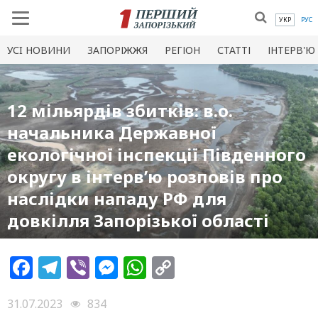
УКР
РУС
УСI НОВИНИ
ЗАПОРІЖЖЯ
РЕГІОН
СТАТТІ
ІНТЕРВ'Ю
12 мільярдів збитків: в.о.
начальника Державної
екологічної інспекції Південного
округу в інтерв’ю розповів про
наслідки нападу РФ для
довкілля Запорізької області
Facebook
Telegram
Viber
Messenger
WhatsApp
Copy
Link
31.07.2023
834