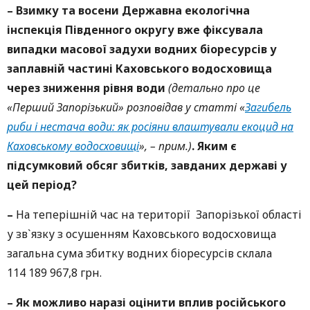
–
Взимку та восени Державна екологічна
інспекція Південного округу вже фіксувала
випадки масової задухи водних біоресурсів у
заплавній частині Каховського водосховища
через зниження рівня води
(детально про це
«Перший Запорізький» розповідав у статті «
Загибель
риби і нестача води: як росіяни влаштували екоцид на
Каховському водосховищі
», – прим.)
. Яким є
підсумковий обсяг збитків, завданих державі у
цей період?
–
На теперішній час на території Запорізької області
у зв`язку з осушенням Каховського водосховища
загальна сума збитку водних біоресурсів склала
114 189 967,8 грн.
–
Як можливо наразі оцінити вплив російського