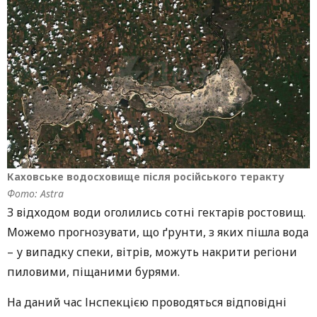
Каховське водосховище після російського теракту
Фото: Astra
З відходом води оголились сотні гектарів ростовищ.
Можемо прогнозувати, що ґрунти, з яких пішла вода
– у випадку спеки, вітрів, можуть накрити регіони
пиловими, піщаними бурями.
На даний час Інспекцією проводяться відповідні