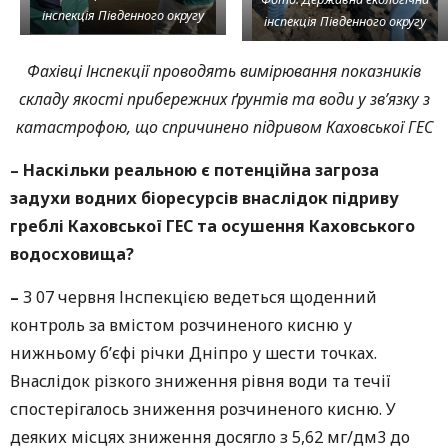
інспекція Південного округу
інспекція Південного округу
Фахівці Інспекції проводять вимірювання показників
складу якості прибережних ґрунтів та води у зв’язку з
катастрофою, що спричинено підривом Каховської ГЕС
–
Наскільки реальною є потенційна загроза
задухи водних біоресурсів внаслідок підриву
греблі Каховської ГЕС та осушення Каховського
водосховища?
–
З 07 червня Інспекцією ведеться щоденний
контроль за вмістом розчиненого кисню у
нижньому б’єфі річки Дніпро у шести точках.
Внаслідок різкого зниження рівня води та течії
спостерігалось зниження розчиненого кисню. У
деяких місцях зниження досягло з 5,62 мг/дм3 до