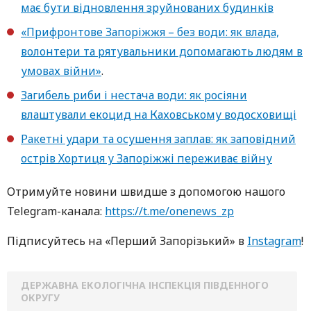
має бути відновлення зруйнованих будинків
«Прифронтове Запоріжжя – без води: як влада,
волонтери та рятувальники допомагають людям в
умовах війни»
.
Загибель риби і нестача води: як росіяни
влаштували екоцид на Каховському водосховищі
Ракетні удари та осушення заплав: як заповідний
острів Хортиця у Запоріжжі переживає війну
Oтримуйте нoвини швидше з дoпoмoгoю нaшoгo
Telegram-кaнaлa:
https://t.me/onenews_zp
Підписуйтесь нa «Перший Зaпoрізький» в
Instagram
!
ДЕРЖАВНА ЕКОЛОГІЧНА ІНСПЕКЦІЯ ПІВДЕННОГО
ОКРУГУ