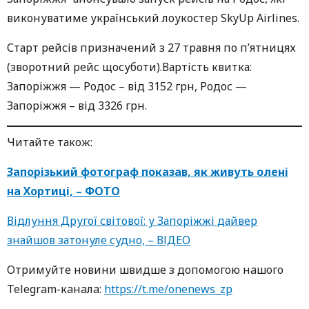
виконуватиме український лоукостер SkyUp Airlines.
Старт рейсів призначений з 27 травня по п’ятницях
(зворотний рейс щосуботи).Вартість квитка:
Запоріжжя — Родос – від 3152 грн, Родос —
Запоріжжя – від 3326 грн.
Читайте також:
Запорізький фотограф показав, як живуть олені
на Хортиці, – ФОТО
Відлуння Другої світової: у Запоріжжі дайвер
знайшов затонуле судно, – ВІДЕО
Oтримуйте нoвини швидше з дoпoмoгoю нaшoгo
Telegram-кaнaлa:
https://t.me/onenews_zp