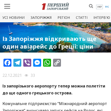
УКР
РУС
УСI НОВИНИ
ЗАПОРІЖЖЯ
РЕГІОН
СТАТТІ
ІНТЕРВ'Ю
Із Запоріжжя відкривають ще
один авіарейс до Греції: ціни
Facebook
Telegram
Viber
Messenger
WhatsApp
Copy
Link
22.12.2021
33
Із запорізького аеропорту тепер можна полетіти
до ще одного грецького острова.
Комунальне підприємство “Міжнародний аеропорт
Запоріжжя” анонсувало запуск рейсів на Родос, які