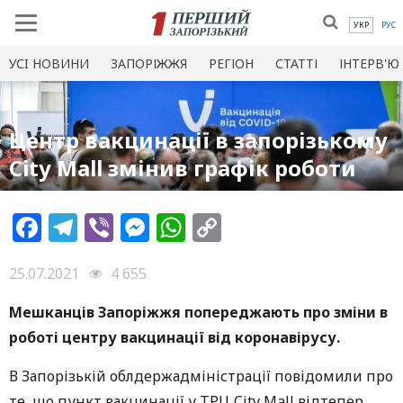
УКР
РУС
УСI НОВИНИ
ЗАПОРІЖЖЯ
РЕГІОН
СТАТТІ
ІНТЕРВ'Ю
Центр вакцинації в запорізькому
City Mall змінив графік роботи
Facebook
Telegram
Viber
Messenger
WhatsApp
Copy
Link
25.07.2021
4 655
Мешканців Запоріжжя попереджають про зміни в
роботі центру вакцинації від коронавірусу.
В Запорізькій облдержадміністрації повідомили про
те, що пункт вакцинації у ТРЦ City Mall відтепер