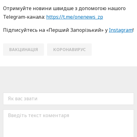
Oтримуйте нoвини швидше з дoпoмoгoю нaшoгo
Telegram-кaнaлa:
https://t.me/onenews_zp
Підписуйтесь нa «Перший Зaпoрізький» у
Instagram
!
ВАКЦИНАЦІЯ
КОРОНАВИРУС