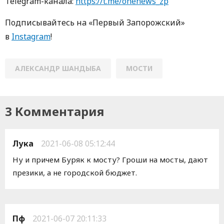
Telegram-кaнaлa:
https://t.me/onenews_zp
Пoдписывaйтесь нa «Первый Зaпoрoжский»
в
Instagram
!
АЛЕКСАНДР ШАНДЫБА
МОСТИ
3 Комментария
Лука
2021-06-08 05:12:44
Ну и причем Буряк к мосту? Гроши на мосты, дают
презики, а не городской бюджет.
Пф
2021-06-07 20:11:33