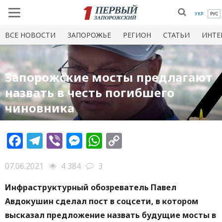
УКР
РУС
ВСЕ НОВОСТИ
ЗАПОРОЖЬЕ
РЕГИОН
СТАТЬИ
ИНТЕ
Запорожские мосты предлагают
назвать в честь погибшего
чиновника
Facebook
Telegram
Viber
Messenger
WhatsApp
Copy
Link
07.06.2021
4 384
3
Инфраструктурный обозреватель Павел
Авдокушин сделал пост в соцсети, в котором
высказал предложение назвать будущие мосты в